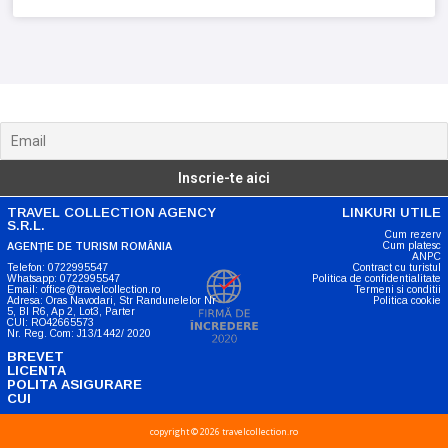
Noutati, anunturi si oferte
TRAVEL COLLECTION AGENCY
LINKURI UTILE
S.R.L.
Cum rezerv
Cum platesc
AGENȚIE DE TURISM ROMÂNIA
ANPC
Telefon: 0722995547
Contract cu turistul
Whatsapp: 0722995547
Politica de confidentialitate
Email: office@travelcollection.ro
Termeni si conditii
Adresa: Oras Navodari, Str Randunelelor Nr
Politica cookie
5, Bl R6, Ap 2, Lot3, Parter
CUI: RO42665573
Nr. Reg. Com: J13/1442/ 2020
BREVET
LICENTA
POLITA ASIGURARE
CUI
copyright © 2026 travelcollection.ro