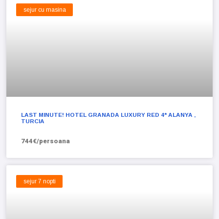
sejur cu masina
LAST MINUTE! HOTEL GRANADA LUXURY RED 4* ALANYA ,
TURCIA
744€/persoana
sejur 7 nopti