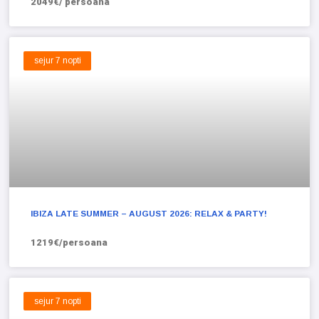
2049€/ persoana
sejur 7 nopti
IBIZA LATE SUMMER – AUGUST 2026: RELAX & PARTY!
1219€/persoana
sejur 7 nopti