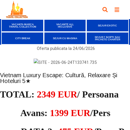
VACANTA MARCA
VACANTE ALL
SEJUR EXOTIC
TRAVEL COLLECTION
INCLUSIVE
SEJUR 7 NOPTI SAU
CITY BREAK
SEJUR CU MASINA
PACHETE CHARTER
Oferta publicata la
24/06/2026
Vietnam Luxury Escape: Cultură, Relaxare Și
Hoteluri 5★
TOTAL:
2349 EUR
/ Persoana
Avans:
1399 EUR
/pers