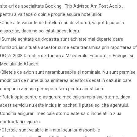
site-uri de specialitate Booking , Trip Advisor, Am Fost Acolo ,
pentru a va face o opinie proprie asupra hotelurilor.
•Orice alte variante de hoteluri sau de zboruri, va pot fi puse la
dispozitie, daca ne solicitati acest lucru.
•Sumele achitate de dvoastra sunt achitate mai departe catre
furnizori, iar situatia acestor sume este transmisa prin raportarea cf
OG 2/ 2008 Directiei de Turism a Ministerului Economiei, Energiei si
Mediului de Afaceri.
•Biletele de avion sunt nerambursabile si nominale. Nu sunt permise
modificari de nume dupa emiterea acestora decat in cazul in care
compania aeriana percepe o taxa pentru acest lucru.
•Puteti opta pentru o asigurare medicala simpla sau storno, daca
acest serviciu nu este inclus in pachet. Il puteti solicita agentului.
Conditia asigurarii medicale storno este sa o incheiati in ziua
contractarii sejurului!
•Ofertele sunt valabile in limita locurilor disponibile