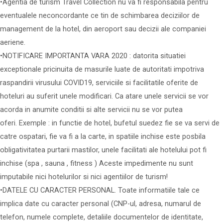
•Agentia de turism Travel Collection nu va fi responsabila pentru
eventualele neconcordante ce tin de schimbarea deciziilor de
management de la hotel, din aeroport sau decizii ale companiei
aeriene.
•NOTIFICARE IMPORTANTA VARA 2020 : datorita situatiei
exceptionale pricinuita de masurile luate de autoritati impotriva
raspandirii virusului COVID19, serviciile si facilitatile oferite de
hoteluri au suferit unele modificari. Ca atare unele servicii se vor
acorda in anumite conditii si alte servicii nu se vor putea
oferi. Exemple : in functie de hotel, bufetul suedez fie se va servi de
catre ospatari, fie va fi a la carte, in spatiile inchise este posbila
obligativitatea purtarii mastilor, unele facilitati ale hotelului pot fi
inchise (spa , sauna , fitness ) Aceste impedimente nu sunt
imputabile nici hotelurilor si nici agentiilor de turism!
•DATELE CU CARACTER PERSONAL. Toate informatiile tale ce
implica date cu caracter personal (CNP-ul, adresa, numarul de
telefon, numele complete, detaliile documentelor de identitate,