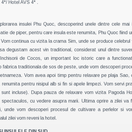
4*/ Hotel AVS 4* .
orarea insulei Phu Quoc, descoperind unele dintre cele mai int
ntatie de piper, pentru care insula este renumita, Phu Quoc fiind u
Vom continua cu vizita la crama Sim, unde se produce celebrul vi
 degustam acest vin traditional, considerat unul dintre suveniru
nchisorii de Cocos, un important loc istoric care a functionat
 o fabrica traditionala de sos de peste, unde vom descoperi proc
vietnameza. Vom avea apoi timp pentru relaxare pe plaja Sao, 
enumita pentru nisipul alb si fin si apele limpezi. Vom servi pran
 nu sunt incluse). Dupa pauza de relaxare vom vizita Pagoda H
l spectaculos, cu vedere asupra marii. Ultima oprire a zilei va 
i, unde vom descoperi procesul de cultivare a perlelor si v
nalul zilei vom reveni la hotel.
 SI INSULELE DIN SUD