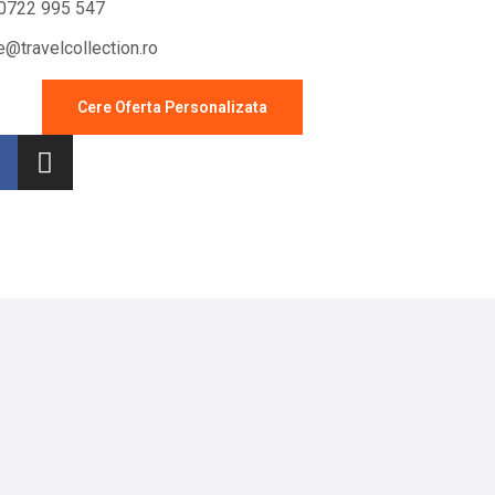
0722 995 547
ce@travelcollection.ro
Cere Oferta Personalizata
Sejur cu masina
Sejur 7 nopti sau pachete
charter