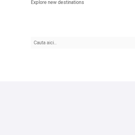
Explore new destinations
Vacanta marca travel
Vacante all inclusive
collection