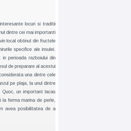
eresante locuri si traditii
nul dintre cei mai importanti
n local obtinut din fructele
rile specifice ale insulei.
 in perioada razboiului din
esul de preparare al acestui
considerata una dintre cele
zul pe plaja, la unul dintre
o Quoc, un important lacas
fi la ferma marina de perle,
om avea posibilitatea de a