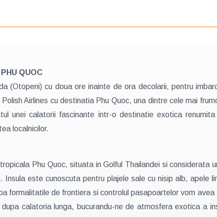
TI PHU QUOC
nda (Otopeni) cu doua ore inainte de ora decolarii, pentru imbar
olish Airlines cu destinatia Phu Quoc, una dintre cele mai frumo
 unei calatorii fascinante intr-o destinatie exotica renumita 
tea localnicilor.
a tropicala Phu Quoc, situata in Golful Thailandei si considerata 
 Insula este cunoscuta pentru plajele sale cu nisip alb, apele l
pa formalitatile de frontiera si controlul pasapoartelor vom avea
dupa calatoria lunga, bucurandu-ne de atmosfera exotica a ins