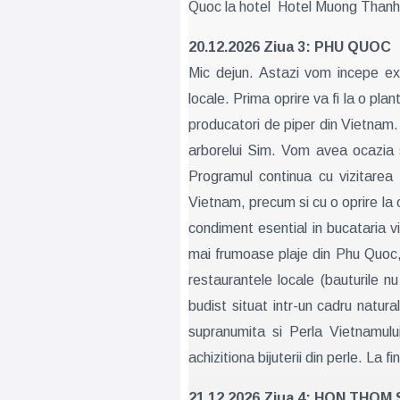
Quoc la hotel Hotel Muong Thanh 
20.12.2026 Ziua 3: PHU QUOC
Mic dejun. Astazi vom incepe expl
locale. Prima oprire va fi la o pla
producatori de piper din Vietnam. 
arborelui Sim. Vom avea ocazia sa
Programul continua cu vizitarea I
Vietnam, precum si cu o oprire la
condiment esential in bucataria 
mai frumoase plaje din Phu Quoc, r
restaurantele locale (bauturile
budist situat intr-un cadru natura
supranumita si Perla Vietnamulu
achizitiona bijuterii din perle. La fi
21.12.2026 Ziua 4: HON THOM