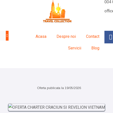
004 
offi
Acasa
Despre noi
Contact
Servicii
Blog
Sejur exotic
City break
Oferta publicata la
19/05/2026