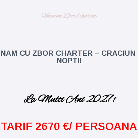
Vietnam Zbor Charter
TNAM CU ZBOR CHARTER – CRACIUN S
NOPTI!
La Multi Ani 2027!
TARIF 2670 €/ PERSOANA