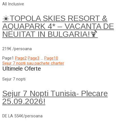
All Inclusive
☀️TOPOLA SKIES RESORT &
AQUAPARK 4* – VACANTA DE
NEUITAT IN BULGARIA!🍹
219€ /persoana
Page
1
Page
2
Page
3
…
Page
10
Sejur 7 nopti sau pachete charter
Ultimele Oferte
Sejur 7 nopti
Sejur 7 Nopti Tunisia- Plecare
25.09.2026!
DE LA 554€/persoana