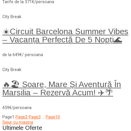
Tarife de la 371€/persoana
City Break
☀️Circuit Barcelona Summer Vibes
– Vacanța Perfectă De 5 Nopți🌊
de la 649€/ persoana
City Break
🔥🏖️ Soare, Mare Și Aventură În
Marsilia – Rezervă Acum! ✈️🌴
459€/persoana
Page
1
Page
2
Page
3
…
Page
10
Sejur cu masina
Ultimele Oferte