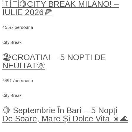
🇮🇹🍋CITY BREAK MILANO! –
IULIE 2026🍕
455€/ persoana
City Break
🏖️CROATIA! – 5 NOPTI DE
NEUITAT🌞
649€ /persoana
City Break
🍋 Septembrie În Bari – 5 Nopți
De Soare, Mare Și Dolce Vita ☀️🌊