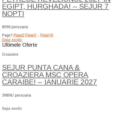
EGIPT, HURGHADA! – SEJUR 7
NOPTI
809€/persoana
Page
1
Page
2
Page
3
…
Page
10
Sejur exotic
Ultimele Oferte
Croaziere
SEJUR PUNTA CANA &
CROAZIERA MSC OPERA
CARAIBE! – IANUARIE 2027
3980€/ persoana
Sejur exotic