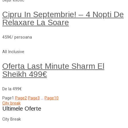
Sejur exotic
Cipru In Septembrie! – 4 Nopti De
Relaxare La Soare
459€/ persoana
All Inclusive
Oferta Last Minute Sharm El
Sheikh 499€
De la 499€
Page
1
Page
2
Page
3
…
Page
10
City break
Ultimele Oferte
City Break