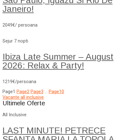
Sao Paulo, Iguazu Si Rio De
Janeiro!
2049€/ persoana
Sejur 7 nopti
Ibiza Late Summer – August
2026: Relax & Party!
1219€/persoana
Page
1
Page
2
Page
3
…
Page
10
Vacante all inclusive
Ultimele Oferte
All Inclusive
LAST MINUTE! PETRECE
SFANTA MARIA LA TOPOLA