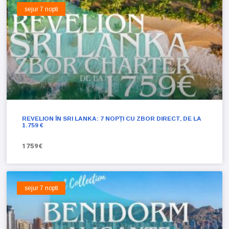
sejur 7 nopti
REVELION ÎN SRI LANKA: 7 NOPȚI CU ZBOR DIRECT, DE LA
1.759 €
1759€
sejur 7 nopti