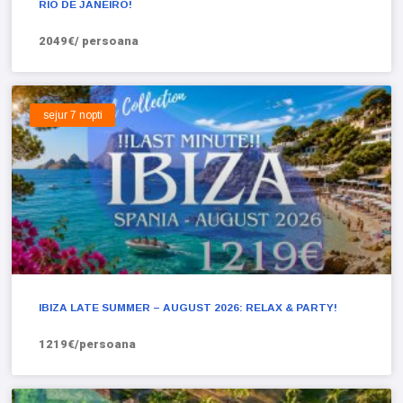
RIO DE JANEIRO!
2049€/ persoana
sejur 7 nopti
IBIZA LATE SUMMER – AUGUST 2026: RELAX & PARTY!
1219€/persoana