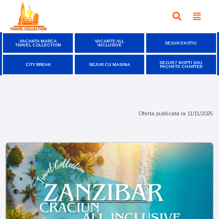
VACANTA MARCA
VACANTE ALL
SEJUR EXOTIC
TRAVEL COLLECTION
INCLUSIVE
SEJUR 7 NOPTI SAU
CITY BREAK
SEJUR CU MASINA
PACHETE CHARTER
Oferta publicata la
11/11/2025