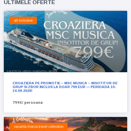
ULTIMELE OFERTE
all inclusive
CROAZIERA PE PROMOTIE – MSC MUSICA – INSOTITOR DE
GRUP SI ZBOR INCLUS LA DOAR 799 EUR — PERIOADA 10-
14.09.2026!
799€/ persoana
vacanta marca travel collection