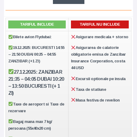
TARIFUL INCLUDE
TARIFUL NU INCLUDE
Bilete avion Flydubai:
Asigurare medicala + storno
19.12.2025: BUCURESTI 14:55
Asigurarea de calatorie
– 21:50 DUBAI 00:25 – 04:55
obligatorie emisa de Zanzibar
ZANZIBAR (+1 ZI)
Insurance Corporation, costa
44 USD
27.12.2025: ZANZIBAR
21:35 – 04:05 DUBAI 10:20
Excursii optionale pe insula
– 13:50 BUCURESTI (+ 1
Taxa de statiune
ZI)
Masa festiva de revelion
Taxe de aeroport si Taxe de
rezervare
Bagaj mana max 7 kg/
persoana (55x40x20 cm)