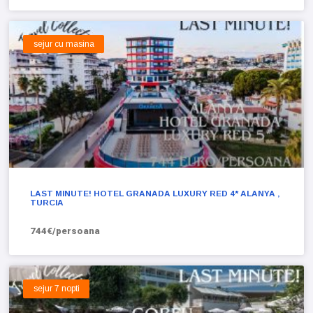
sejur cu masina
LAST MINUTE! HOTEL GRANADA LUXURY RED 4* ALANYA ,
TURCIA
744€/persoana
sejur 7 nopti