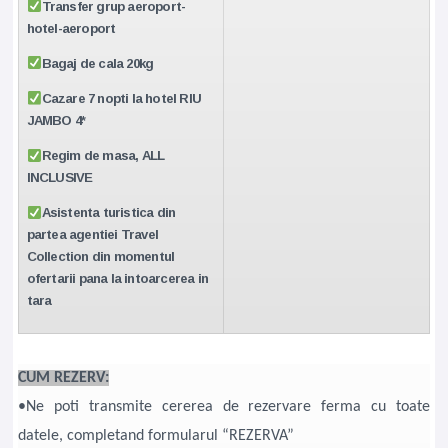
Transfer grup aeroport-
hotel-aeroport
Bagaj de cala 20kg
Cazare 7 nopti la hotel RIU
JAMBO 4*
Regim de masa, ALL
INCLUSIVE
Asistenta turistica din
partea agentiei Travel
Collection din momentul
ofertarii pana la intoarcerea in
tara
CUM REZERV:
•Ne poti transmite cererea de rezervare ferma cu toate
datele, completand formularul “REZERVA”