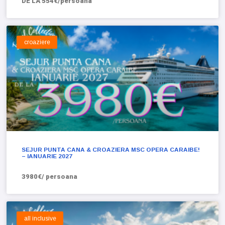
DE LA 554€/persoana
croaziere
SEJUR PUNTA CANA & CROAZIERA MSC OPERA CARAIBE!
– IANUARIE 2027
3980€/ persoana
all inclusive