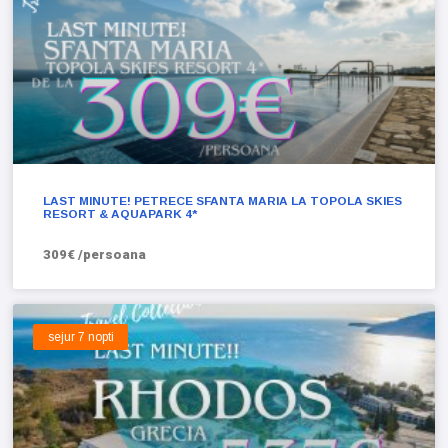
LAST MINUTE! PETRECE SFANTA MARIA LA TOPOLA SKIES
RESORT & AQUAPARK 4*
309€ /persoana
sejur 7 nopti