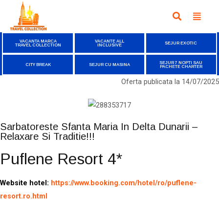
VACANTA MARCA
VACANTE ALL
SEJUR EXOTIC
TRAVEL COLLECTION
INCLUSIVE
SEJUR 7 NOPTI SAU
CITY BREAK
SEJUR CU MASINA
PACHETE CHARTER
Oferta publicata la
14/07/2025
Sarbatoreste Sfanta Maria In Delta Dunarii –
Relaxare Si Traditie!!!
Puflene Resort 4*
Website hotel:
https://www.booking.com/hotel/ro/puflene-
resort.ro.html