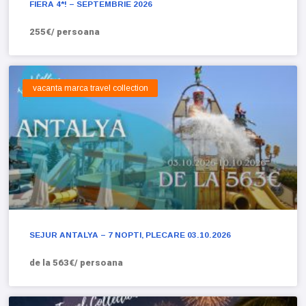
FIERA 4*! – SEPTEMBRIE 2026
255€/ persoana
vacanta marca travel collection
SEJUR ANTALYA – 7 NOPTI, PLECARE 03.10.2026
de la 563€/ persoana