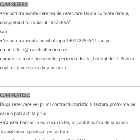
CUM REZERV:
•Ne poti transmite cererea de rezervare ferma cu toate datele,
completand formularul “REZERVA”
sau
•Ne poti transmite pe whatsapp +40722995547 sau pe
email office@travelcollection.ro:
numele cu toate prenumele, perioada dorita, hotelul dorit. Pentru
copii este necesara data nasterii.
CUM PLATESC:
Dupa rezervare vei primi contractul turistic si factura proforma pe
care o poti achita prin:
•transfer bancar in euro sau in lei, in contul nostru de la banca
Transilvania, specificat pe factura.