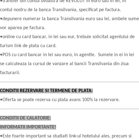
•transfer din contul dvoastra de REVOLUT in euro sau in lei, in
contul nostru de la banca Transilvania, specificat pe factura.
•depunere numerar la banca Transilvania euro sau lei, ambele sume
vor aparea pe factura.
•online cu card bancar, in lei sau eur, trebuie solicitat agentului de
turism link de plata cu card.
•POS cu card bancar in lei sau euro, in agentie. Sumele in ei in lei
se calculeaza la cursul de vanzare al bancii Transilvania din ziua
facturarii.
CONDITII REZERVARE SI TERMENE DE PLATA:
•Oferta se poate rezerva cu plata avans 100% la rezervare.
CONDITII DE CALATORIE:
INFORMATII IMPORTANTE!
•Este foarte important sa studiati link-ul hotelului ales, precum si