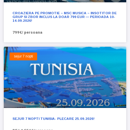
CROAZIERA PE PROMOTIE – MSC MUSICA – INSOTITOR DE
GRUP SI ZBOR INCLUS LA DOAR 799 EUR — PERIOADA 10-
14.09.2026!
799€/ persoana
sejur 7 nopti
SEJUR 7 NOPTI TUNISIA- PLECARE 25.09.2026!