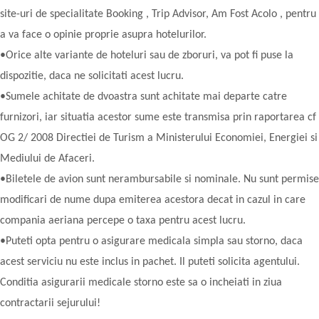
site-uri de specialitate Booking , Trip Advisor, Am Fost Acolo , pentru
a va face o opinie proprie asupra hotelurilor.
•Orice alte variante de hoteluri sau de zboruri, va pot fi puse la
dispozitie, daca ne solicitati acest lucru.
•Sumele achitate de dvoastra sunt achitate mai departe catre
furnizori, iar situatia acestor sume este transmisa prin raportarea cf
OG 2/ 2008 Directiei de Turism a Ministerului Economiei, Energiei si
Mediului de Afaceri.
•Biletele de avion sunt nerambursabile si nominale. Nu sunt permise
modificari de nume dupa emiterea acestora decat in cazul in care
compania aeriana percepe o taxa pentru acest lucru.
•Puteti opta pentru o asigurare medicala simpla sau storno, daca
acest serviciu nu este inclus in pachet. Il puteti solicita agentului.
Conditia asigurarii medicale storno este sa o incheiati in ziua
contractarii sejurului!