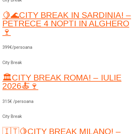
City Break
🍋🌊CITY BREAK IN SARDINIA! –
PETRECE 4 NOPTI IN ALGHERO
🍷
399€/persoana
City Break
🏛️CITY BREAK ROMA! – IULIE
2026🍝🍷
315€ /persoana
City Break
🇮🇹🍋CITY BREAK MILANO! –