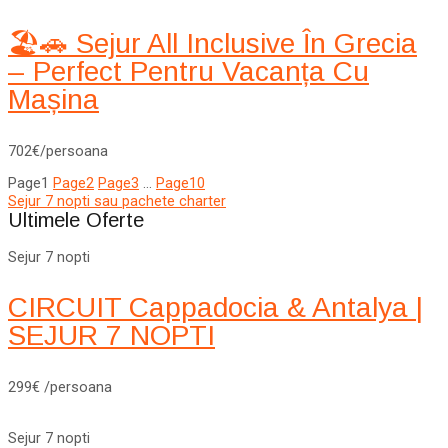
🏖️🚗 Sejur All Inclusive În Grecia
– Perfect Pentru Vacanța Cu
Mașina
702€/persoana
Page
1
Page
2
Page
3
…
Page
10
Sejur 7 nopti sau pachete charter
Ultimele Oferte
Sejur 7 nopti
CIRCUIT Cappadocia & Antalya |
SEJUR 7 NOPTI
299€ /persoana
Sejur 7 nopti