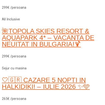
299€ /persoana
All Inclusive
🌺TOPOLA SKIES RESORT &
AQUAPARK 4* – VACANTA DE
NEUITAT IN BULGARIA!🍹
299€ /persoana
Sejur cu masina
🤍🇬🇷 CAZARE 5 NOPTI IN
HALKIDIKI! – IULIE 2026 ✨🩵
265€ /persoana