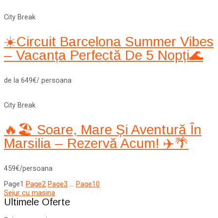
City Break
☀️Circuit Barcelona Summer Vibes
– Vacanța Perfectă De 5 Nopți🌊
de la 649€/ persoana
City Break
🔥🏖️ Soare, Mare Și Aventură În
Marsilia – Rezervă Acum! ✈️🌴
459€/persoana
Page
1
Page
2
Page
3
…
Page
10
Sejur cu masina
Ultimele Oferte