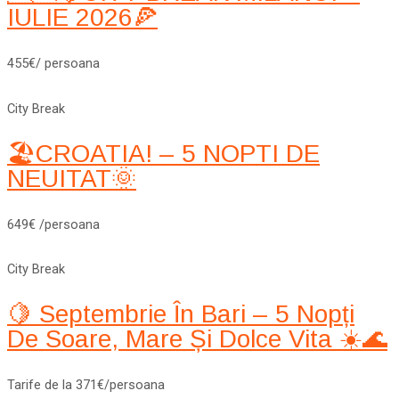
IULIE 2026🍕
455€/ persoana
City Break
🏖️CROATIA! – 5 NOPTI DE
NEUITAT🌞
649€ /persoana
City Break
🍋 Septembrie În Bari – 5 Nopți
De Soare, Mare Și Dolce Vita ☀️🌊
Tarife de la 371€/persoana