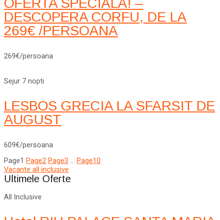
OFERTA SPECIALA! –
DESCOPERA CORFU, DE LA
269€ /PERSOANA
269€/persoana
Sejur 7 nopti
LESBOS GRECIA LA SFARSIT DE
AUGUST
609€/persoana
Page
1
Page
2
Page
3
…
Page
10
Vacante all inclusive
Ultimele Oferte
All Inclusive