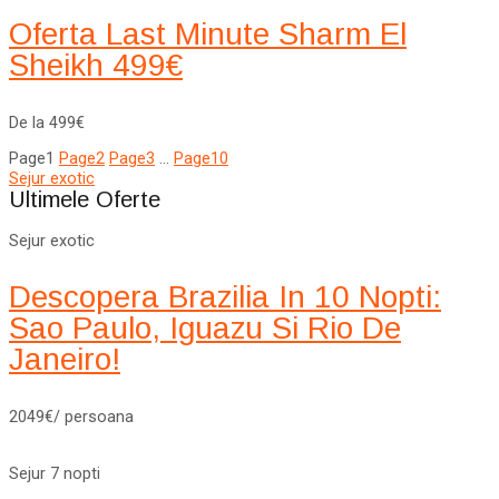
Oferta Last Minute Sharm El
Sheikh 499€
De la 499€
Page
1
Page
2
Page
3
…
Page
10
Sejur exotic
Ultimele Oferte
Sejur exotic
Descopera Brazilia In 10 Nopti:
Sao Paulo, Iguazu Si Rio De
Janeiro!
2049€/ persoana
Sejur 7 nopti