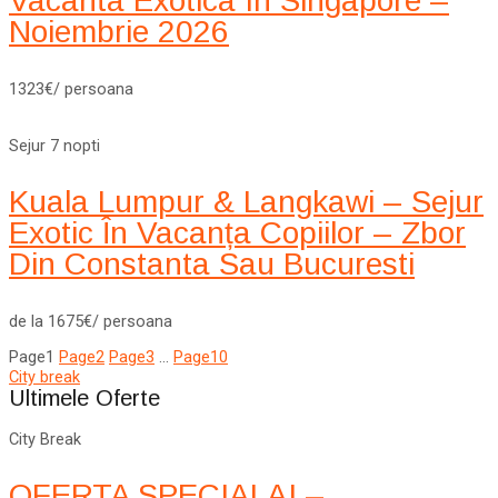
Vacanta Exotica In Singapore –
Noiembrie 2026
1323€/ persoana
Sejur 7 nopti
Kuala Lumpur & Langkawi – Sejur
Exotic În Vacanța Copiilor – Zbor
Din Constanta Sau Bucuresti
de la 1675€/ persoana
Page
1
Page
2
Page
3
…
Page
10
City break
Ultimele Oferte
City Break
OFERTA SPECIALA! –