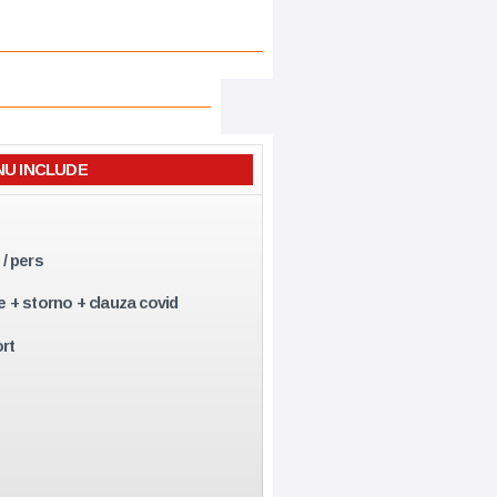
NU INCLUDE
/ pers
e + storno + clauza covid
rt