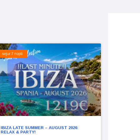
sejur 7 nopti
IBIZA LATE SUMMER – AUGUST 2026:
RELAX & PARTY!