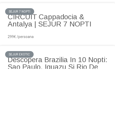
SEJUR 7 NOPTI
CIRCUIT Cappadocia &
Antalya | SEJUR 7 NOPTI
299€ /persoana
SEJUR EXOTIC
Descopera Brazilia In 10 Nopti:
Sao Paulo, Iguazu Si Rio De
Janeiro!
2049€/ persoana
SEJUR 7 NOPTI
Ibiza Late Summer – August