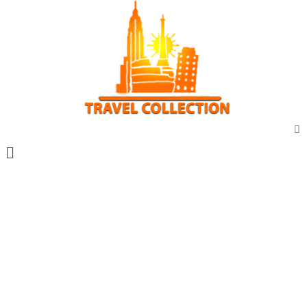
Vacanta marca travel collection
Vacante all inclusive
Sejur exotic
City break
Sejur cu masina