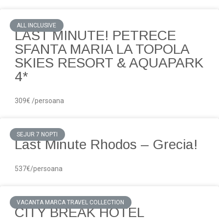
ALL INCLUSIVE
LAST MINUTE! PETRECE
SFANTA MARIA LA TOPOLA
SKIES RESORT & AQUAPARK
4*
309€ /persoana
SEJUR 7 NOPTI
Last Minute Rhodos – Grecia!
537€/persoana
VACANTA MARCA TRAVEL COLLECTION
CITY BREAK HOTEL