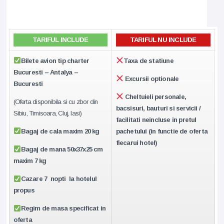
TARIFUL INCLUDE
TARIFUL NU INCLUDE
Bilete avion tip charter
Taxa de statiune
Bucuresti – Antalya –
Excursii optionale
Bucuresti
Cheltuieli personale,
(Oferta disponibila si cu zbor din
bacsisuri, bauturi si servicii /
Sibiu, Timisoara, Cluj, Iasi)
facilitati neincluse in pretul
Bagaj de cala maxim 20 kg
pachetului (in functie de oferta
fiecarui hotel)
Bagaj de mana 50x37x25 cm
maxim 7 kg
Cazare 7 nopti la hotelul
propus
Regim de masa specificat in
oferta