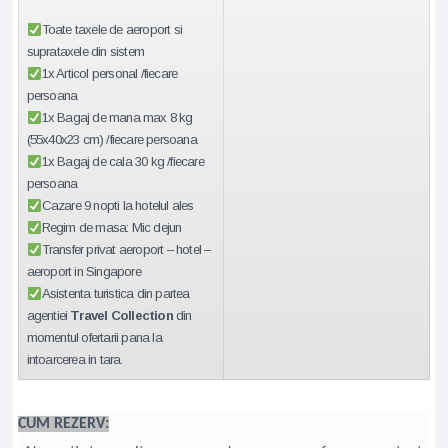
Toate taxele de aeroport si
suprataxele din sistem
1x Articol personal /fiecare
persoana
1x Bagaj de mana max 8 kg
(55x40x23 cm) /fiecare persoana
1x Bagaj de cala 30 kg /fiecare
persoana
Cazare 9 nopti la hotelul ales
Regim de masa: Mic dejun
Transfer privat aeroport – hotel –
aeroport in Singapore
Asistenta turistica din partea
agentiei
Travel Collection
din
momentul ofertarii pana la
intoarcerea in tara.
CUM REZERV: