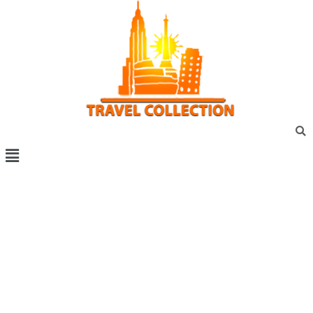
Vacanta marca travel collection
Vacante all inclusive
Sejur exotic
City break
Sejur cu masina