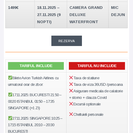
1499
€
18.11.2025 –
CAMERA GRAND
MIC
27.11.2025 (9
DELUXE
DEJUN
NOPTI)
WATERFRONT
REZERVA
TARIFUL INCLUDE
TARIFUL NU INCLUDE
Bilete Avion Turkish Airlines cu
Taxa de statiune
urmatorul orar de zbor:
Taxa de viza 36USD /persoana
Asigurare medicala de calatorie
17.11.2025: BUCURESTI 21:50 –
+ storno + clauza Covid
00:20 ISTANBUL 01:50 – 17:35
Excursii optionale
SINGAPORE (+1 ZI)
Cheltuieli personale
27.11.2025: SINGAPORE 10:25 –
17:15 ISTANBUL 20:10 – 20:30
BUCURESTI