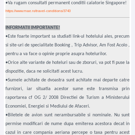
•Va rugam consultati permanent conditii calatorie Singapore!
https://www.mae.ro/travel-conditions/3743
INFORMATII IMPORTANTE!
•Este foarte important sa studiati link-ul hotelului ales, precum
si site-uri de specialitate Booking , Trip Advisor, Am Fost Acolo ,
pentru a va face o opinie proprie asupra hotelurilor.
•Orice alte variante de hoteluri sau de zboruri, va pot fi puse la
dispozitie, daca ne solicitati acest lucru.
•Sumele achitate de dvoastra sunt achitate mai departe catre
furnizori, iar situatia acestor sume este transmisa prin
raportarea cf OG 2/ 2008 Directiei de Turism a Ministerului
Economiei, Energiei si Mediului de Afaceri.
•Biletele de avion sunt nerambursabile si nominale. Nu sunt
permise modificari de nume dupa emiterea acestora decat in
cazul in care compania aeriana percepe o taxa pentru acest