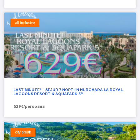
all inclusive
LAST MINUTE! – SEJUR 7 NOPTI IN HURGHADA LA ROYAL
LAGOONS RESORT & AQUAPARK 5*!
629€/persoana
city break