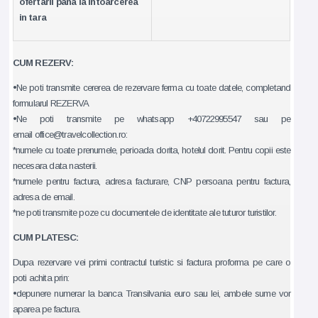
ofertarii pana la intoarcerea
in tara
CUM REZERV:
•Ne poti transmite cererea de rezervare ferma cu toate datele, completand
formularul REZERVA
•Ne poti transmite pe whatsapp +40722995547 sau pe
email office@travelcollection.ro:
*numele cu toate prenumele, perioada dorita, hotelul dorit. Pentru copii este
necesara data nasterii.
*numele pentru factura, adresa facturare, CNP persoana pentru factura,
adresa de email.
*ne poti transmite poze cu documentele de identitate ale tuturor turistilor.
CUM PLATESC:
Dupa rezervare vei primi contractul turistic si factura proforma pe care o
poti achita prin:
•depunere numerar la banca Transilvania euro sau lei, ambele sume vor
aparea pe factura.