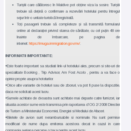
Turiștii care călătoresc în Maldive pot obține viza la sosire. Turiștii
trebuie să dețină o confirmare a rezervării hotelului pentru întregul
sejur într-o unitate turistică înregistrată.
Toți pasagerii trebuie să completeze și să transmită formularul
online al declarației privind starea de sănătate, cu cel puțin 48 ore
înainte de îmbarcare, pe pagina de
internet:
https://imuga.immigration.gov.mv/
.
INFORMATII IMPORTANTE:
•Este foarte important sa studiati link-ul hotelului ales, precum si site-uri de
specialitate Booking , Trip Advisor, Am Fost Acolo , pentru a va face o
opinie proprie asupra hotelurilor.
•Orice alte variante de hoteluri sau de zboruri, va pot fi puse la dispozitie,
daca ne solicitati acest lucru.
•Sumele achitate de dvoastra sunt achitate mai departe catre furnizori, iar
situatia acestor sume este transmisa prin raportarea cf OG 2/ 2008 Directiei
de Turism a Ministerului Economiei, Energiei si Mediului de Afaceri.
•Biletele de avion sunt nerambursabile si nominale. Nu sunt permise
modificari de nume dupa emiterea acestora decat in cazul in care
compania aeriana percepe o taxa pentru acest lucru.