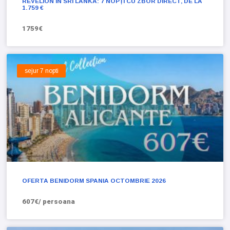
REVELION ÎN SRI LANKA: 7 NOPȚI CU ZBOR DIRECT, DE LA
1.759 €
1759€
sejur 7 nopti
OFERTA BENIDORM SPANIA OCTOMBRIE 2026
607€/ persoana