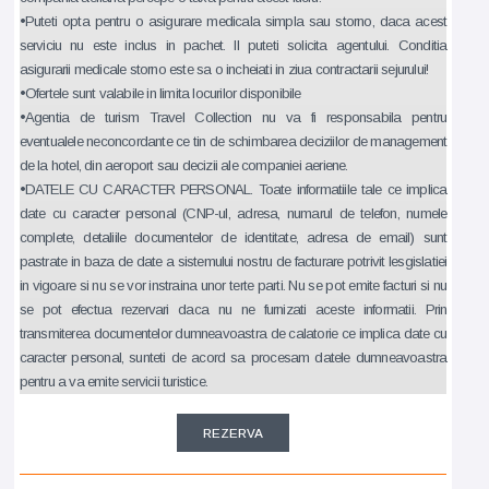
•Puteti opta pentru o asigurare medicala simpla sau storno, daca acest
serviciu nu este inclus in pachet. Il puteti solicita agentului. Conditia
asigurarii medicale storno este sa o incheiati in ziua contractarii sejurului!
•Ofertele sunt valabile in limita locurilor disponibile
•Agentia de turism Travel Collection nu va fi responsabila pentru
eventualele neconcordante ce tin de schimbarea deciziilor de management
de la hotel, din aeroport sau decizii ale companiei aeriene.
•DATELE CU CARACTER PERSONAL. Toate informatiile tale ce implica
date cu caracter personal (CNP-ul, adresa, numarul de telefon, numele
complete, detaliile documentelor de identitate, adresa de email) sunt
pastrate in baza de date a sistemului nostru de facturare potrivit lesgislatiei
in vigoare si nu se vor instraina unor terte parti. Nu se pot emite facturi si nu
se pot efectua rezervari daca nu ne furnizati aceste informatii. Prin
transmiterea documentelor dumneavoastra de calatorie ce implica date cu
caracter personal, sunteti de acord sa procesam datele dumneavoastra
pentru a va emite servicii turistice.
REZERVA