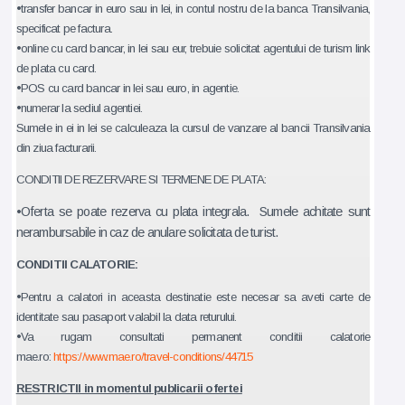
•transfer bancar in euro sau in lei, in contul nostru de la banca Transilvania,
specificat pe factura.
•online cu card bancar, in lei sau eur, trebuie solicitat agentului de turism link
de plata cu card.
•POS cu card bancar in lei sau euro, in agentie.
•numerar la sediul agentiei.
Sumele in ei in lei se calculeaza la cursul de vanzare al bancii Transilvania
din ziua facturarii.
CONDITII DE REZERVARE SI TERMENE DE PLATA:
•
Oferta se poate rezerva cu plata integrala.
Sumele achitate sunt
nerambursabile in caz de anulare solicitata de turist.
CONDITII CALATORIE:
•Pentru a calatori in aceasta destinatie este necesar sa aveti carte de
identitate sau pasaport valabil la data returului.
•Va rugam consultati permanent conditii calatorie
mae.ro:
https://www.mae.ro/travel-conditions/44715
RESTRICTII in momentul publicarii ofertei