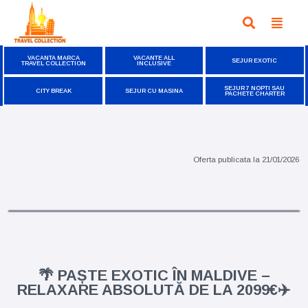
VACANTA MARCA
VACANTE ALL
SEJUR EXOTIC
TRAVEL COLLECTION
INCLUSIVE
SEJUR 7 NOPTI SAU
CITY BREAK
SEJUR CU MASINA
PACHETE CHARTER
Oferta publicata la
21/01/2026
🌴 PAȘTE EXOTIC ÎN MALDIVE –
RELAXARE ABSOLUTĂ DE LA 2099€✈️