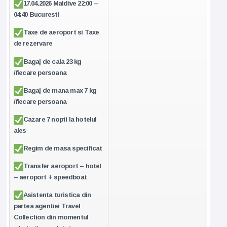
17.04.2026 Maldive 22:00 –
04:40 Bucuresti
Taxe de aeroport si Taxe
de rezervare
Bagaj de cala 23 kg
/fiecare persoana
Bagaj de mana max 7 kg
/fiecare persoana
Cazare 7 nopti la
hotelul
ales
Regim de masa specificat
Transfer aeroport – hotel
– aeroport + speedboat
Asistenta turistica din
partea agentiei Travel
Collection din momentul