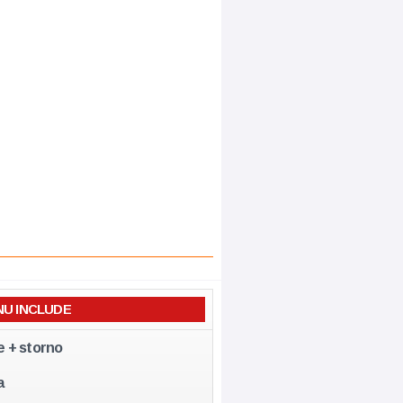
NU INCLUDE
e + storno
a