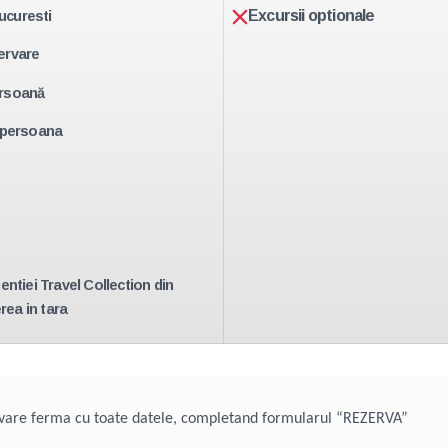
Excursii optionale
Bucuresti
ervare
ersoană
e persoana
entiei Travel Collection din
rea in tara
rvare ferma cu toate datele, completand formularul “REZERVA”