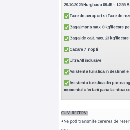
29.10.2025 Hurghada 09:45 – 12:55 
Taxe de aeroport si Taxe de rez
Bagaj mana max. 8 kg/fiecare p
Bagaj de cală max. 23 kg/fiecar
Cazare 7 nopti
Ultra All inclusive
Asistenta turistica in destinatie
Asistenta turistica din partea ag
momentul ofertarii pana la intoarce
CUM REZERV:
•Ne poti transmite cererea de reze
sau