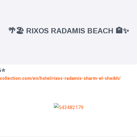
🌴🏖️ RIXOS RADAMIS BEACH 🏨✨
5⭐
ve-collection.com/en/hotel/rixos-radamis-sharm-el-sheikh/