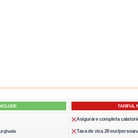
INCLUDE
TARIFUL 
Asigurare completa calatori
Taxa de viza 28 eur/persoan
Hurghada