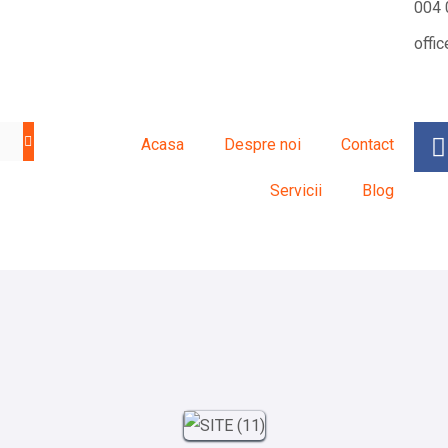
004 
offi
Acasa
Despre noi
Contact
Servicii
Blog
Sejur exotic
City break