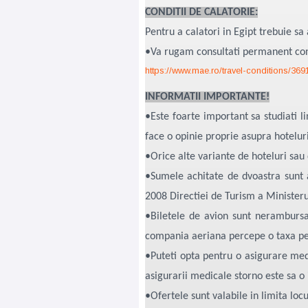
CONDITII DE CALATORIE:
Pentru a calatori in Egipt trebuie sa 
•Va rugam consultati permanent cond
https://www.mae.ro/travel-conditions/369
INFORMATII IMPORTANTE!
•Este foarte important sa studiati li
face o opinie proprie asupra hoteluri
•Orice alte variante de hoteluri sau d
•Sumele achitate de dvoastra sunt a
2008 Directiei de Turism a Ministeru
•Biletele de avion sunt neramburs
compania aeriana percepe o taxa pen
•Puteti opta pentru o asigurare medic
asigurarii medicale storno este sa o i
•Ofertele sunt valabile in limita locu