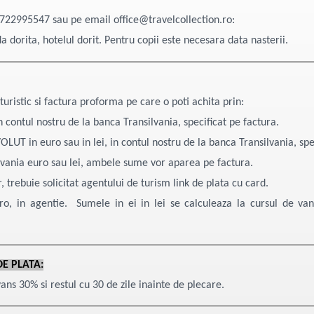
722995547 sau pe email office@travelcollection.ro:
dorita, hotelul dorit. Pentru copii este necesara data nasterii.
ul turistic si factura proforma pe care o poti achita prin:
in contul nostru de la banca Transilvania, specificat pe factura.
OLUT in euro sau in lei, in contul nostru de la banca Transilvania, 
ilvania euro sau lei, ambele sume vor aparea pe factura.
r, trebuie solicitat agentului de turism link de plata cu card.
o, in agentie. Sumele in ei in lei se calculeaza la cursul de vanz
DE PLATA:
ns 30% si restul cu 30 de zile inainte de plecare.