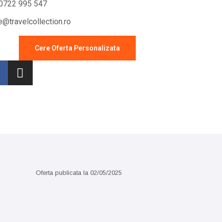
0722 995 547
ce@travelcollection.ro
Cere Oferta Personalizata
Sejur cu masina
Sejur 7 nopti sau pachete
charter
Oferta publicata la
02/05/2025