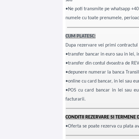
•Ne poti transmite pe whatsapp +40
numele cu toate prenumele, perioada 
CUM PLATESC:
Dupa rezervare vei primi contract
•transfer bancar in euro sau in lei, 
•transfer din contul dvoastra de REV
•depunere numerar la banca Trans
•online cu card bancar, in lei sau eu
•POS cu card bancar in lei sau eur
facturarii.
CONDITII REZERVARE SI TERMENE 
•Oferta se poate rezerva cu plata ava