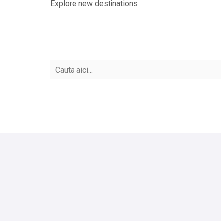
Explore new destinations
Vacanta marca travel
Vacante all inclusive
collection