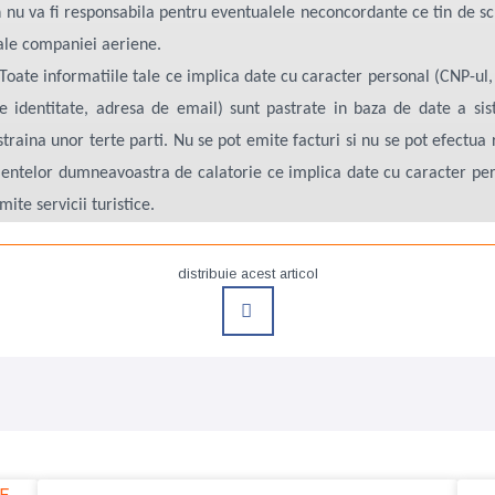
n nu va fi responsabila pentru eventualele neconcordante ce tin de
 ale companiei aeriene.
e informatiile tale ce implica date cu caracter personal (CNP-ul,
e identitate, adresa de email) sunt pastrate in baza de date a sist
instraina unor terte parti. Nu se pot emite facturi si nu se pot efectua
mentelor dumneavoastra de calatorie ce implica date cu caracter per
te servicii turistice.
distribuie acest articol