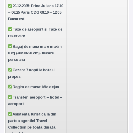
29.12.2025: Princ Juliana 17:10
– 06:25 Paris CDG 08:10 – 12:05
Bucuresti
Taxe de aeroport si Taxe de
rezervare
Bagaj de mana mare maxim
8 kg (40x30x20 cm) /fiecare
persoana
Cazare 7 nopti la hotelul
propus
Regim de masa: Mic dejun
Transfer
aeroport – hotel –
aeroport
Asistenta turistica la din
partea agentiei Travel
Collection pe toata durata