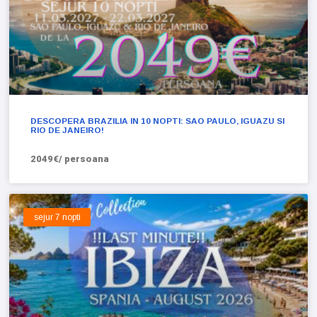
DESCOPERA BRAZILIA IN 10 NOPTI: SAO PAULO, IGUAZU SI
RIO DE JANEIRO!
2049€/ persoana
sejur 7 nopti