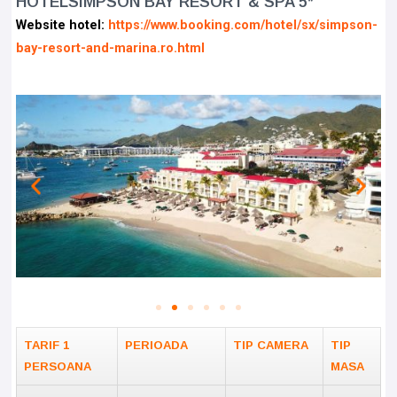
HOTELSIMPSON BAY RESORT & SPA 5*
Website hotel:
https://www.booking.com/hotel/sx/simpson-
bay-resort-and-marina.ro.html
TARIF 1
PERIOADA
TIP CAMERA
TIP
PERSOANA
MASA