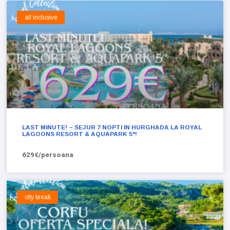
all inclusive
LAST MINUTE! – SEJUR 7 NOPTI IN HURGHADA LA ROYAL
LAGOONS RESORT & AQUAPARK 5*!
629€/persoana
city break