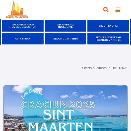
VACANTA MARCA
VACANTE ALL
SEJUR EXOTIC
TRAVEL COLLECTION
INCLUSIVE
SEJUR 7 NOPTI SAU
CITY BREAK
SEJUR CU MASINA
PACHETE CHARTER
Oferta publicata la
08/10/2025