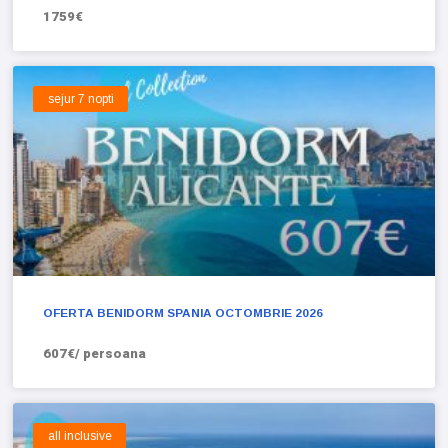
1759€
sejur 7 nopti
OFERTA BENIDORM SPANIA OCTOMBRIE 2026
607€/ persoana
all inclusive