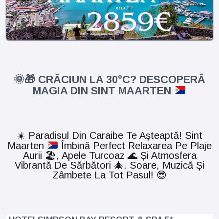
🌞
🎁
CRĂCIUN LA 30°C? DESCOPERĂ
MAGIA DIN SINT MAARTEN
☀️
Paradisul Din Caraibe Te Așteaptă! Sint
Maarten
Îmbină Perfect Relaxarea Pe Plaje
Aurii
🏖️
, Apele Turcoaz
🌊
Și Atmosfera
Vibrantă De Sărbători
🎄
. Soare, Muzică Și
Zâmbete La Tot Pasul!
😎