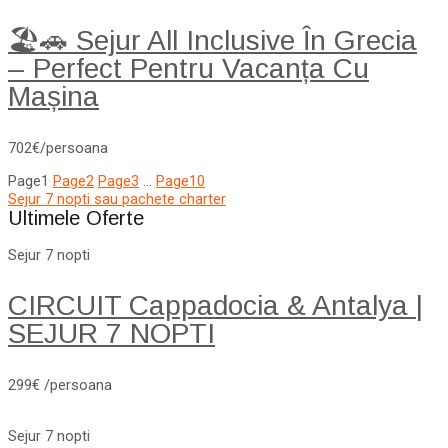
🏖️🚗 Sejur All Inclusive În Grecia
– Perfect Pentru Vacanța Cu
Mașina
702€/persoana
Page
1
Page
2
Page
3
…
Page
10
Sejur 7 nopti sau pachete charter
Ultimele Oferte
Sejur 7 nopti
CIRCUIT Cappadocia & Antalya |
SEJUR 7 NOPTI
299€ /persoana
Sejur 7 nopti