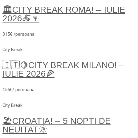
🏛️CITY BREAK ROMA! – IULIE
2026🍝🍷
315€ /persoana
City Break
🇮🇹🍋CITY BREAK MILANO! –
IULIE 2026🍕
455€/ persoana
City Break
🏖️CROATIA! – 5 NOPTI DE
NEUITAT🌞