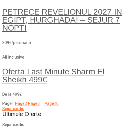
PETRECE REVELIONUL 2027 IN
EGIPT, HURGHADA! – SEJUR 7
NOPTI
809€/persoana
All Inclusive
Oferta Last Minute Sharm El
Sheikh 499€
De la 499€
Page
1
Page
2
Page
3
…
Page
10
Sejur exotic
Ultimele Oferte
Sejur exotic