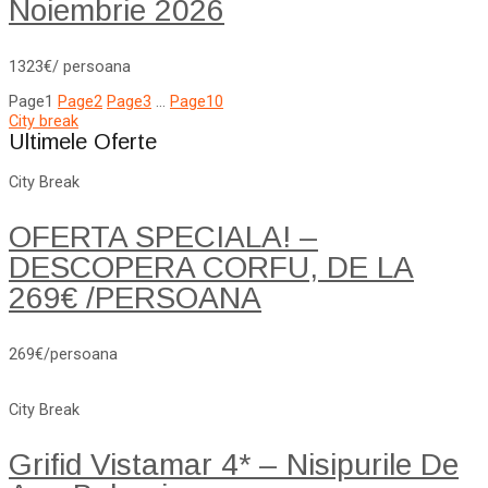
Noiembrie 2026
1323€/ persoana
Page
1
Page
2
Page
3
…
Page
10
City break
Ultimele Oferte
City Break
OFERTA SPECIALA! –
DESCOPERA CORFU, DE LA
269€ /PERSOANA
269€/persoana
City Break
Grifid Vistamar 4* – Nisipurile De