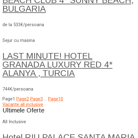
BEACH CLUB 4* SUNNY BEACH,
BULGARIA
de la 533€/persoana
Sejur cu masina
LAST MINUTE! HOTEL
GRANADA LUXURY RED 4*
ALANYA , TURCIA
744€/persoana
Page
1
Page
2
Page
3
…
Page
10
Vacante all inclusive
Ultimele Oferte
All Inclusive
Hotel RIU PALACE SANTA MARIA