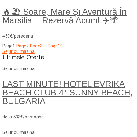
🔥🏖️ Soare, Mare Și Aventură În
Marsilia – Rezervă Acum! ✈️🌴
459€/persoana
Page
1
Page
2
Page
3
…
Page
10
Sejur cu masina
Ultimele Oferte
Sejur cu masina
LAST MINUTE! HOTEL EVRIKA
BEACH CLUB 4* SUNNY BEACH,
BULGARIA
de la 533€/persoana
Sejur cu masina