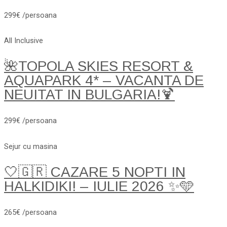
299€ /persoana
All Inclusive
🌺TOPOLA SKIES RESORT &
AQUAPARK 4* – VACANTA DE
NEUITAT IN BULGARIA!🍹
299€ /persoana
Sejur cu masina
🤍🇬🇷 CAZARE 5 NOPTI IN
HALKIDIKI! – IULIE 2026 ✨🩵
265€ /persoana