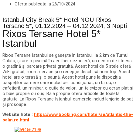
Oferta publicata la
26/10/2024
Istanbul City Break 5* Hotel NOU Rixos
Tersane 5*, 01.12.2024 – 04.12.2024, 3 Nopti
Rixos Tersane Hotel 5*
Istanbul
Rixos Tersane Istanbul se găsește în Istanbul, la 2 km de Turnul
Galata, și are o piscină în aer liber sezonieră, un centru de fitness,
o grădină și parcare privată gratuită. Acest hotel de 5 stele oferă
WiFi gratuit, room-service și o recepție deschisă nonstop. Acest
hotel are o terasă și o saună. Acest hotel pune la dispoziția
oaspeților camere care includ aer condiționat, un birou, o
cafetieră, un minibar, o cutie de valori, un televizor cu ecran plat și
o baie proprie cu duș. Baia proprie oferă articole de toaletă
gratuite. La Rixos Tersane Istanbul, camerele includ lenjerie de pat
și prosoape.
Website hotel:
https://www.booking.com/hotel/ae/atlantis-the-
palm.ro.html