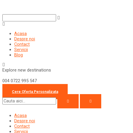
Skip
to
content
Acasa
Despre noi
Contact
Servicii
Blog
Explore new destinations
004 0722 995 547
office@travelcollection.ro
Cere Oferta Personalizata
Acasa
Despre noi
Contact
Servicii