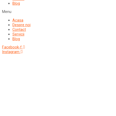
Blog
Menu
Acasa
Despre noi
Contact
Servicii
Blog
Facebook-f
Instagram
Vacanta marca travel collection
Vacante all inclusive
Sejur exotic
City break
Sejur cu masina
Sejur 7 nopti sau pachete charter