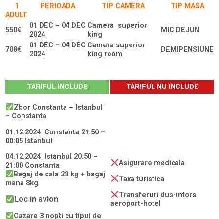
1
PERIOADA
TIP CAMERA
TIP MASA
ADULT
01 DEC – 04 DEC
Camera superior
550€
MIC DEJUN
2024
king
01 DEC – 04 DEC
Camera superior
708€
DEMIPENSIUNE
2024
king room
Rezerva
TARIFUL INCLUDE
TARIFUL NU INCLUDE
Zbor Constanta – Istanbul
– Constanta
01.12.2024 Constanta 21:50 –
00:05 Istanbul
04.12.2024 Istanbul 20:50 –
Asigurare medicala
21:00 Constanta
Bagaj de cala 23 kg + bagaj
Taxa turistica
mana 8kg
Transferuri dus-intors
Loc in avion
aeroport-hotel
Cazare 3 nopti cu tipul de