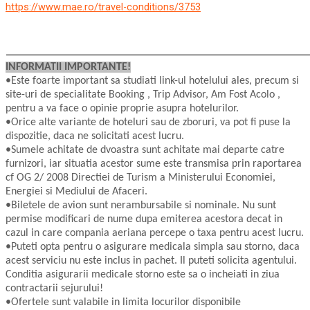
https://www.mae.ro/travel-conditions/3753
INFORMATII IMPORTANTE!
•Este foarte important sa studiati link-ul hotelului ales, precum si
site-uri de specialitate Booking , Trip Advisor, Am Fost Acolo ,
pentru a va face o opinie proprie asupra hotelurilor.
•Orice alte variante de hoteluri sau de zboruri, va pot fi puse la
dispozitie, daca ne solicitati acest lucru.
•Sumele achitate de dvoastra sunt achitate mai departe catre
furnizori, iar situatia acestor sume este transmisa prin raportarea
cf OG 2/ 2008 Directiei de Turism a Ministerului Economiei,
Energiei si Mediului de Afaceri.
•Biletele de avion sunt nerambursabile si nominale. Nu sunt
permise modificari de nume dupa emiterea acestora decat in
cazul in care compania aeriana percepe o taxa pentru acest lucru.
•Puteti opta pentru o asigurare medicala simpla sau storno, daca
acest serviciu nu este inclus in pachet. Il puteti solicita agentului.
Conditia asigurarii medicale storno este sa o incheiati in ziua
contractarii sejurului!
•Ofertele sunt valabile in limita locurilor disponibile