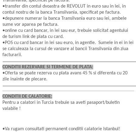
Transilvania, specificat pe factura.
•transfer din contul dvoastra de REVOLUT in euro sau in lei, in
contul nostru de la banca Transilvania, specificat pe factura.
•depunere numerar la banca Transilvania euro sau lei, ambele
sume vor aparea pe factura.
•online cu card bancar, in lei sau eur, trebuie solicitat agentului
de turism link de plata cu card.
•POS cu card bancar in lei sau euro, in agentie. Sumele in ei in lei
se calculeaza la cursul de vanzare al bancii Transilvania din ziua
facturarii.
CONDITII REZERVARE SI TERMENE DE PLATA:
•Oferta se poate rezerva cu plata avans 45 % si diferenta cu 20
zile inainte de plecare.
CONDITII DE CALATORIE:
Pentru a calatori in Turcia trebuie sa aveti pasaport/buletin
valabile !
•Va rugam consultati permanent conditii calatorie Istanbul!