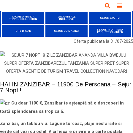
VACANTA MARCA
VACANTE ALL
SEJUR EXOTIC
TRAVEL COLLECTION
INCLUSIVE
SEJUR 7 NOPTI SAU
CITY BREAK
SEJUR CU MASINA
PACHETE CHARTER
Oferta publicata la
31/07/2025
HAI IN ZANZIBAR – 1190€ De Persoana – Sejur
7 Nopti!
Cu doar 1190 €, Zanzibar te așteaptă să o descoperi în
toată splendoarea sa tropicală.
Zanzibar, un tablou viu. Lagune turcoaz, plaje nesfârsite si
verde cat vezi cu ochil. Aici fiecare privire e o carte postală.