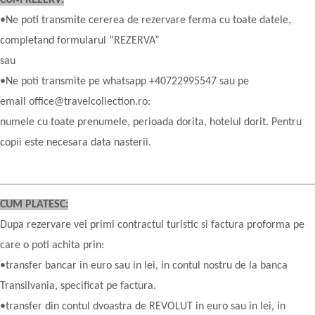
CUM REZERV:
•Ne poti transmite cererea de rezervare ferma cu toate datele,
completand formularul “REZERVA”
sau
•Ne poti transmite pe whatsapp +40722995547 sau pe
email office@travelcollection.ro:
numele cu toate prenumele, perioada dorita, hotelul dorit. Pentru
copii este necesara data nasterii.
CUM PLATESC:
Dupa rezervare vei primi contractul turistic si factura proforma pe
care o poti achita prin:
•transfer bancar in euro sau in lei, in contul nostru de la banca
Transilvania, specificat pe factura.
•transfer din contul dvoastra de REVOLUT in euro sau in lei, in