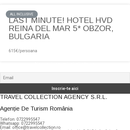
ALL INCLUSIVE
LAST MINUTE! HOTEL HVD
REINA DEL MAR 5* OBZOR,
BULGARIA
615€/persoana
Noutati, anunturi si oferte
TRAVEL COLLECTION AGENCY S.R.L.
Agenție De Turism România
Telefon: 0722995547
Whatsapp: 0722995547
Email: office@travelcollection.ro