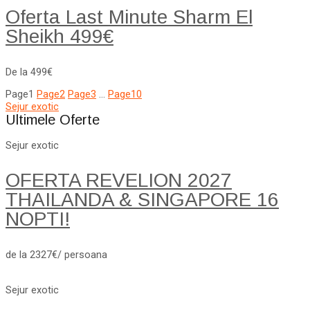
Oferta Last Minute Sharm El
Sheikh 499€
De la 499€
Page
1
Page
2
Page
3
…
Page
10
Sejur exotic
Ultimele Oferte
Sejur exotic
OFERTA REVELION 2027
THAILANDA & SINGAPORE 16
NOPTI!
de la 2327€/ persoana
Sejur exotic