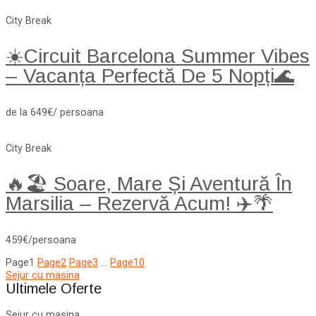
City Break
☀️Circuit Barcelona Summer Vibes
– Vacanța Perfectă De 5 Nopți🌊
de la 649€/ persoana
City Break
🔥🏖️ Soare, Mare Și Aventură În
Marsilia – Rezervă Acum! ✈️🌴
459€/persoana
Page
1
Page
2
Page
3
…
Page
10
Sejur cu masina
Ultimele Oferte
Sejur cu masina