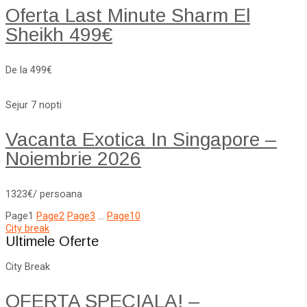
Oferta Last Minute Sharm El
Sheikh 499€
De la 499€
Sejur 7 nopti
Vacanta Exotica In Singapore –
Noiembrie 2026
1323€/ persoana
Page
1
Page
2
Page
3
…
Page
10
City break
Ultimele Oferte
City Break
OFERTA SPECIALA! –