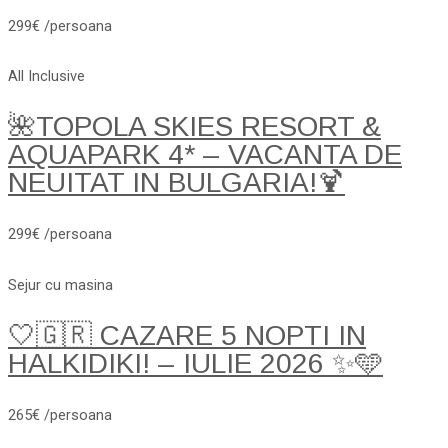
299€ /persoana
All Inclusive
🌺TOPOLA SKIES RESORT &
AQUAPARK 4* – VACANTA DE
NEUITAT IN BULGARIA!🍹
299€ /persoana
Sejur cu masina
🤍🇬🇷 CAZARE 5 NOPTI IN
HALKIDIKI! – IULIE 2026 ✨🩵
265€ /persoana