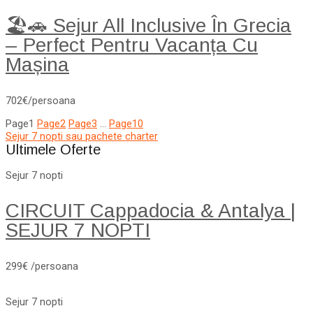
🏖️🚗 Sejur All Inclusive În Grecia
– Perfect Pentru Vacanța Cu
Mașina
702€/persoana
Page
1
Page
2
Page
3
…
Page
10
Sejur 7 nopti sau pachete charter
Ultimele Oferte
Sejur 7 nopti
CIRCUIT Cappadocia & Antalya |
SEJUR 7 NOPTI
299€ /persoana
Sejur 7 nopti