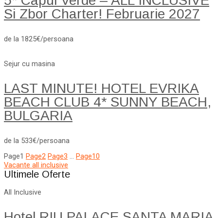
5* Capul Verde – ALL INCLUSIVE
Si Zbor Charter! Februarie 2027
de la 1825€/persoana
Sejur cu masina
LAST MINUTE! HOTEL EVRIKA
BEACH CLUB 4* SUNNY BEACH,
BULGARIA
de la 533€/persoana
Page
1
Page
2
Page
3
…
Page
10
Vacante all inclusive
Ultimele Oferte
All Inclusive
Hotel RIU PALACE SANTA MARIA