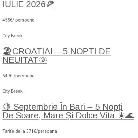
IULIE 2026🍕
455€/ persoana
City Break
🏖️CROATIA! – 5 NOPTI DE
NEUITAT🌞
649€ /persoana
City Break
🍋 Septembrie În Bari – 5 Nopți
De Soare, Mare Și Dolce Vita ☀️🌊
Tarife de la 371€/persoana