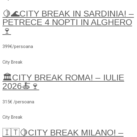
🍋🌊CITY BREAK IN SARDINIA! –
PETRECE 4 NOPTI IN ALGHERO
🍷
399€/persoana
City Break
🏛️CITY BREAK ROMA! – IULIE
2026🍝🍷
315€ /persoana
City Break
🇮🇹🍋CITY BREAK MILANO! –