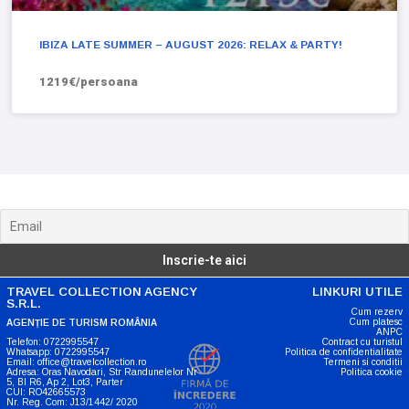
IBIZA LATE SUMMER – AUGUST 2026: RELAX & PARTY!
1219€/persoana
Noutati, anunturi si oferte
TRAVEL COLLECTION AGENCY
LINKURI UTILE
S.R.L.
Cum rezerv
Cum platesc
AGENȚIE DE TURISM ROMÂNIA
ANPC
Telefon: 0722995547
Contract cu turistul
Whatsapp: 0722995547
Politica de confidentialitate
Email: office@travelcollection.ro
Termeni si conditii
Adresa: Oras Navodari, Str Randunelelor Nr
Politica cookie
5, Bl R6, Ap 2, Lot3, Parter
CUI: RO42665573
Nr. Reg. Com: J13/1442/ 2020