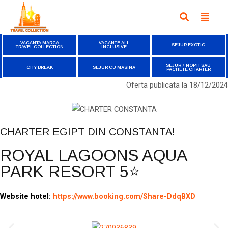
VACANTA MARCA
VACANTE ALL
SEJUR EXOTIC
TRAVEL COLLECTION
INCLUSIVE
SEJUR 7 NOPTI SAU
CITY BREAK
SEJUR CU MASINA
PACHETE CHARTER
Oferta publicata la
18/12/2024
CHARTER EGIPT DIN CONSTANTA!
ROYAL LAGOONS AQUA
PARK RESORT 5⭐
Website hotel:
https://www.booking.com/Share-DdqBXD