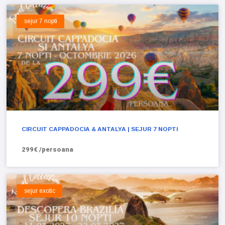
sejur 7 nopti
CIRCUIT CAPPADOCIA & ANTALYA | SEJUR 7 NOPTI
299€ /persoana
sejur exotic