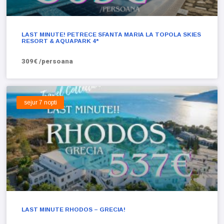
LAST MINUTE! PETRECE SFANTA MARIA LA TOPOLA SKIES
RESORT & AQUAPARK 4*
309€ /persoana
sejur 7 nopti
LAST MINUTE RHODOS – GRECIA!