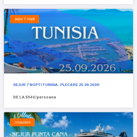
sejur 7 nopti
SEJUR 7 NOPTI TUNISIA- PLECARE 25.09.2026!
DE LA 554€/persoana
croaziere