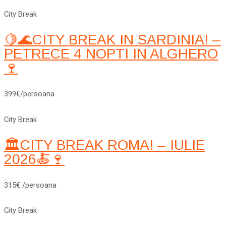
City Break
🍋🌊CITY BREAK IN SARDINIA! –
PETRECE 4 NOPTI IN ALGHERO
🍷
399€/persoana
City Break
🏛️CITY BREAK ROMA! – IULIE
2026🍝🍷
315€ /persoana
City Break