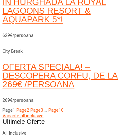
IN HURGHADA LA ROYAL
LAGOONS RESORT &
AQUAPARK 5*!
629€/persoana
City Break
OFERTA SPECIALA! –
DESCOPERA CORFU, DE LA
269€ /PERSOANA
269€/persoana
Page
1
Page
2
Page
3
…
Page
10
Vacante all inclusive
Ultimele Oferte
All Inclusive