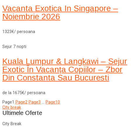
Vacanta Exotica In Singapore –
Noiembrie 2026
1323€/ persoana
Sejur 7 nopti
Kuala Lumpur & Langkawi – Sejur
Exotic În Vacanța Copiilor – Zbor
Din Constanta Sau Bucuresti
de la 1675€/ persoana
Page
1
Page
2
Page
3
…
Page
10
City break
Ultimele Oferte
City Break