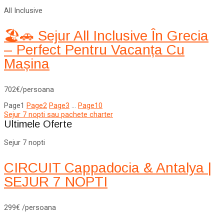
All Inclusive
🏖️🚗 Sejur All Inclusive În Grecia
– Perfect Pentru Vacanța Cu
Mașina
702€/persoana
Page
1
Page
2
Page
3
…
Page
10
Sejur 7 nopti sau pachete charter
Ultimele Oferte
Sejur 7 nopti
CIRCUIT Cappadocia & Antalya |
SEJUR 7 NOPTI
299€ /persoana