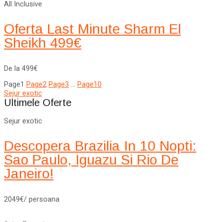
All Inclusive
Oferta Last Minute Sharm El
Sheikh 499€
De la 499€
Page
1
Page
2
Page
3
…
Page
10
Sejur exotic
Ultimele Oferte
Sejur exotic
Descopera Brazilia In 10 Nopti:
Sao Paulo, Iguazu Si Rio De
Janeiro!
2049€/ persoana