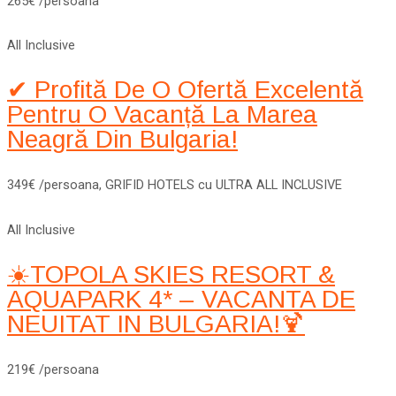
265€ /persoana
All Inclusive
✔ Profită De O Ofertă Excelentă
Pentru O Vacanță La Marea
Neagră Din Bulgaria!
349€ /persoana, GRIFID HOTELS cu ULTRA ALL INCLUSIVE
All Inclusive
☀️TOPOLA SKIES RESORT &
AQUAPARK 4* – VACANTA DE
NEUITAT IN BULGARIA!🍹
219€ /persoana