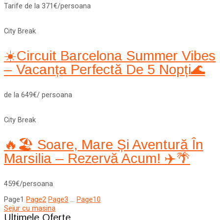
Tarife de la 371€/persoana
City Break
☀️Circuit Barcelona Summer Vibes
– Vacanța Perfectă De 5 Nopți🌊
de la 649€/ persoana
City Break
🔥🏖️ Soare, Mare Și Aventură În
Marsilia – Rezervă Acum! ✈️🌴
459€/persoana
Page
1
Page
2
Page
3
…
Page
10
Sejur cu masina
Ultimele Oferte