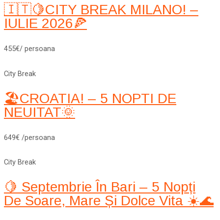
🇮🇹🍋CITY BREAK MILANO! –
IULIE 2026🍕
455€/ persoana
City Break
🏖️CROATIA! – 5 NOPTI DE
NEUITAT🌞
649€ /persoana
City Break
🍋 Septembrie În Bari – 5 Nopți
De Soare, Mare Și Dolce Vita ☀️🌊