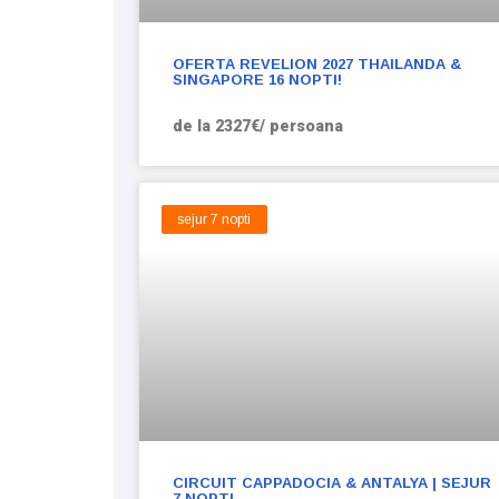
OFERTA REVELION 2027 THAILANDA &
SINGAPORE 16 NOPTI!
de la 2327€/ persoana
sejur 7 nopti
CIRCUIT CAPPADOCIA & ANTALYA | SEJUR
7 NOPTI