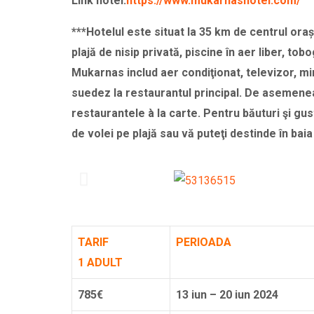
Link hotel:
https://www.mukarnashotel.com/
***Hotelul este situat la 35 km de centrul oraș
plajă de nisip privată, piscine în aer liber, tob
Mukarnas includ aer condiţionat, televizor, mi
suedez la restaurantul principal. De asemenea
restaurantele à la carte. Pentru băuturi şi gust
de volei pe plajă sau vă puteţi destinde în ba
TARIF
PERIOADA
1 ADULT
785€
13 iun – 20 iun 2024