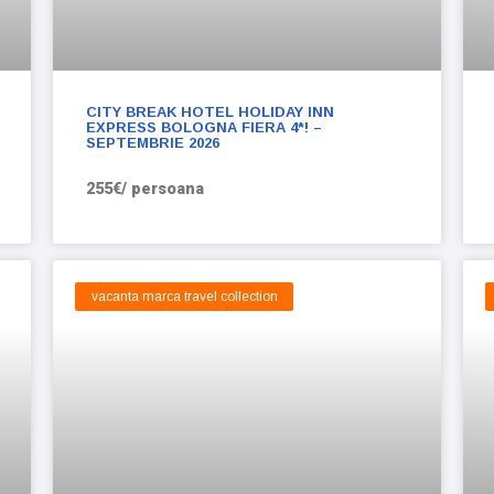
CITY BREAK HOTEL HOLIDAY INN
EXPRESS BOLOGNA FIERA 4*! –
SEPTEMBRIE 2026
255€/ persoana
vacanta marca travel collection