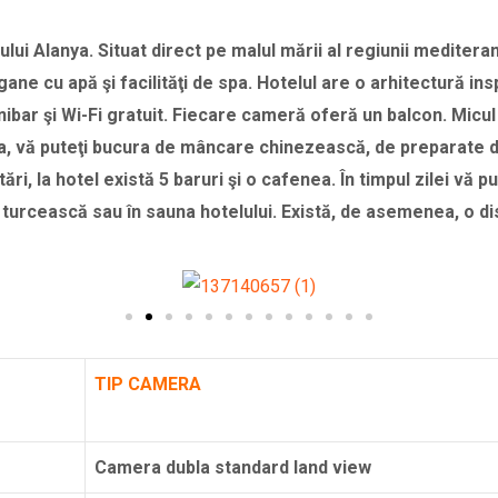
ului Alanya.
Situat direct pe malul mării al regiunii medite
ogane cu apă şi facilităţi de spa. Hotelul are o arhitectură ins
nibar şi Wi-Fi gratuit. Fiecare cameră oferă un balcon.
Micul
, vă puteţi bucura de mâncare chinezească, de preparate din
ări, la hotel există 5 baruri şi o cafenea.
În timpul zilei vă p
ia turcească sau în sauna hotelului. Există, de asemenea, o 
TIP CAMERA
Camera dubla standard land view