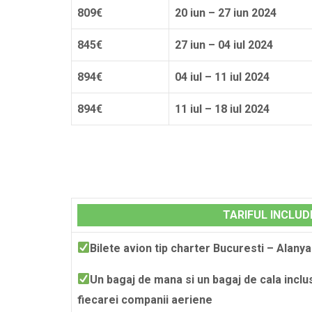
809€
20 iun – 27 iun 2024
845€
27 iun – 04 iul 2024
894€
04 iul – 11 iul 2024
894€
11 iul – 18 iul 2024
TARIFUL INCLUD
Bilete avion tip charter Bucuresti – Alany
Un bagaj de mana si un bagaj de cala inclus
fiecarei companii aeriene