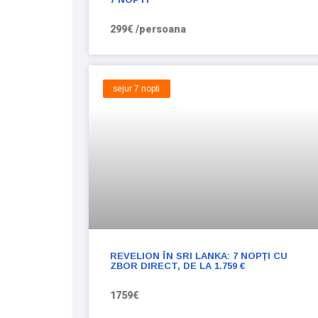
299€ /persoana
sejur 7 nopti
REVELION ÎN SRI LANKA: 7 NOPȚI CU
ZBOR DIRECT, DE LA 1.759 €
1759€