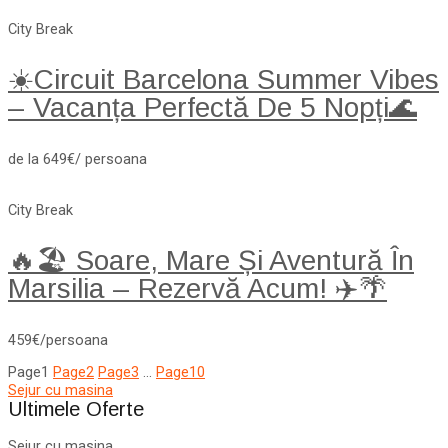
City Break
☀️Circuit Barcelona Summer Vibes
– Vacanța Perfectă De 5 Nopți🌊
de la 649€/ persoana
City Break
🔥🏖️ Soare, Mare Și Aventură În
Marsilia – Rezervă Acum! ✈️🌴
459€/persoana
Page
1
Page
2
Page
3
…
Page
10
Sejur cu masina
Ultimele Oferte
Sejur cu masina