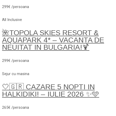
299€ /persoana
All Inclusive
🌺TOPOLA SKIES RESORT &
AQUAPARK 4* – VACANTA DE
NEUITAT IN BULGARIA!🍹
299€ /persoana
Sejur cu masina
🤍🇬🇷 CAZARE 5 NOPTI IN
HALKIDIKI! – IULIE 2026 ✨🩵
265€ /persoana