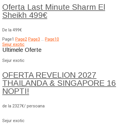
Oferta Last Minute Sharm El
Sheikh 499€
De la 499€
Page
1
Page
2
Page
3
…
Page
10
Sejur exotic
Ultimele Oferte
Sejur exotic
OFERTA REVELION 2027
THAILANDA & SINGAPORE 16
NOPTI!
de la 2327€/ persoana
Sejur exotic