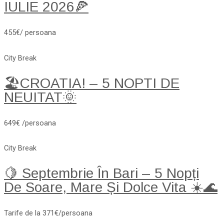
IULIE 2026🍕
455€/ persoana
City Break
🏖️CROATIA! – 5 NOPTI DE
NEUITAT🌞
649€ /persoana
City Break
🍋 Septembrie În Bari – 5 Nopți
De Soare, Mare Și Dolce Vita ☀️🌊
Tarife de la 371€/persoana