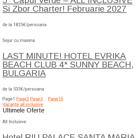
5* Capul Verde – ALL INCLUSIVE
Si Zbor Charter! Februarie 2027
de la 1825€/persoana
Sejur cu masina
LAST MINUTE! HOTEL EVRIKA
BEACH CLUB 4* SUNNY BEACH,
BULGARIA
de la 533€/persoana
Page
1
Page
2
Page
3
…
Page
10
Vacante all inclusive
Ultimele Oferte
All Inclusive
Hotel RIU PALACE SANTA MARIA