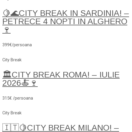
🍋🌊CITY BREAK IN SARDINIA! –
PETRECE 4 NOPTI IN ALGHERO
🍷
399€/persoana
City Break
🏛️CITY BREAK ROMA! – IULIE
2026🍝🍷
315€ /persoana
City Break
🇮🇹🍋CITY BREAK MILANO! –