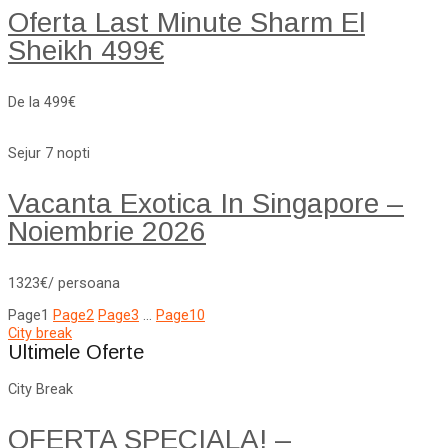
Oferta Last Minute Sharm El
Sheikh 499€
De la 499€
Sejur 7 nopti
Vacanta Exotica In Singapore –
Noiembrie 2026
1323€/ persoana
Page
1
Page
2
Page
3
…
Page
10
City break
Ultimele Oferte
City Break
OFERTA SPECIALA! –