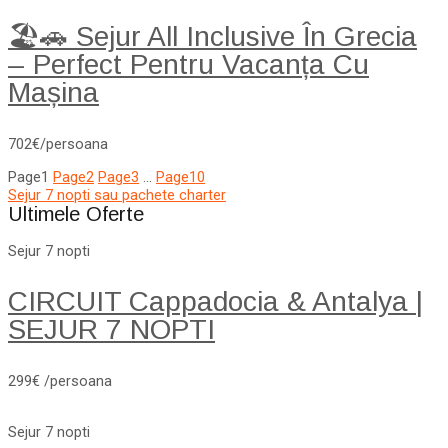
🏖️🚗 Sejur All Inclusive În Grecia
– Perfect Pentru Vacanța Cu
Mașina
702€/persoana
Page
1
Page
2
Page
3
…
Page
10
Sejur 7 nopti sau pachete charter
Ultimele Oferte
Sejur 7 nopti
CIRCUIT Cappadocia & Antalya |
SEJUR 7 NOPTI
299€ /persoana
Sejur 7 nopti