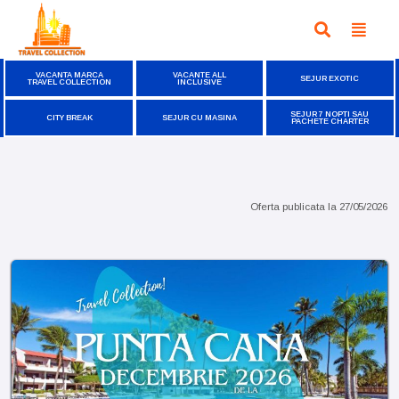
VACANTA MARCA
VACANTE ALL
SEJUR EXOTIC
TRAVEL COLLECTION
INCLUSIVE
SEJUR 7 NOPTI SAU
CITY BREAK
SEJUR CU MASINA
PACHETE CHARTER
Oferta publicata la
27/05/2026