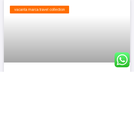
vacanta marca travel collection
SUPER OFERTA! – 3 NOPTI IN ALICANTE! – NOIEMBRIE
2026
255€/ persoana
vacanta marca travel collection