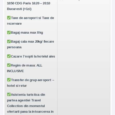
10:50 CDG Paris 16:20 – 20:10
Bucuresti (+1zi)
Taxe de aeroport si Taxe de
rezervare
Bagaj mana max 8 kg
Bagaj cala max 20kg/ fiecare
persoana
Cazare 7 nopti la hotelul ales
Regim de masa: ALL
INCLUSIVE
Transfer de grup aeroport –
hotel si retur
Asistenta turistica din
partea agentiei Travel
Collection din momentul
ofertarii pana la intoarcerea in