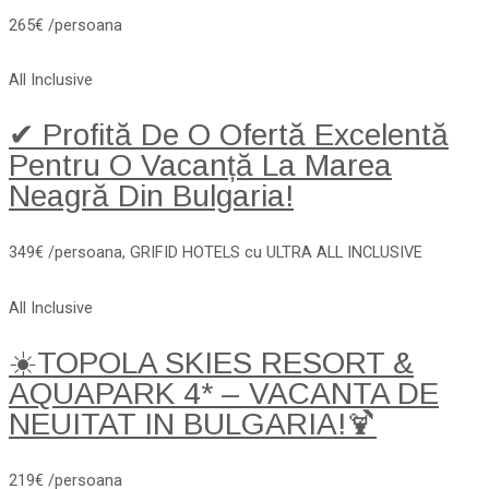
265€ /persoana
All Inclusive
✔ Profită De O Ofertă Excelentă
Pentru O Vacanță La Marea
Neagră Din Bulgaria!
349€ /persoana, GRIFID HOTELS cu ULTRA ALL INCLUSIVE
All Inclusive
☀️TOPOLA SKIES RESORT &
AQUAPARK 4* – VACANTA DE
NEUITAT IN BULGARIA!🍹
219€ /persoana