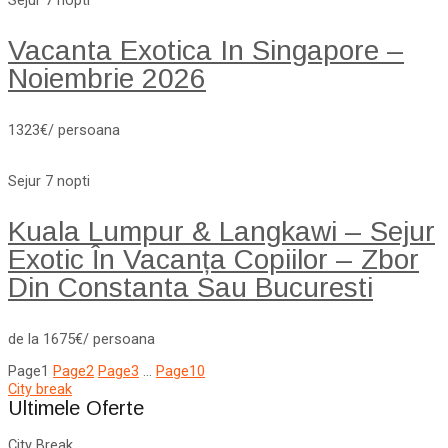
Sejur 7 nopti
Vacanta Exotica In Singapore –
Noiembrie 2026
1323€/ persoana
Sejur 7 nopti
Kuala Lumpur & Langkawi – Sejur
Exotic În Vacanța Copiilor – Zbor
Din Constanta Sau Bucuresti
de la 1675€/ persoana
Page
1
Page
2
Page
3
…
Page
10
City break
Ultimele Oferte
City Break