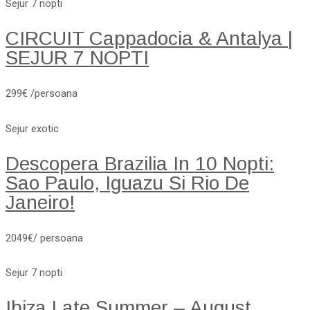
Sejur 7 nopti
CIRCUIT Cappadocia & Antalya |
SEJUR 7 NOPTI
299€ /persoana
Sejur exotic
Descopera Brazilia In 10 Nopti:
Sao Paulo, Iguazu Si Rio De
Janeiro!
2049€/ persoana
Sejur 7 nopti
Ibiza Late Summer – August