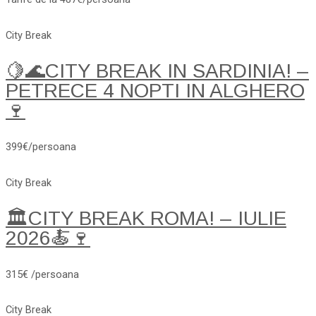
City Break
🍋🌊CITY BREAK IN SARDINIA! –
PETRECE 4 NOPTI IN ALGHERO
🍷
399€/persoana
City Break
🏛️CITY BREAK ROMA! – IULIE
2026🍝🍷
315€ /persoana
City Break