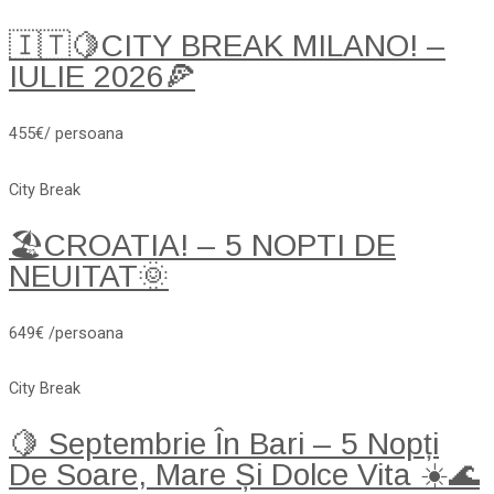
🇮🇹🍋CITY BREAK MILANO! –
IULIE 2026🍕
455€/ persoana
City Break
🏖️CROATIA! – 5 NOPTI DE
NEUITAT🌞
649€ /persoana
City Break
🍋 Septembrie În Bari – 5 Nopți
De Soare, Mare Și Dolce Vita ☀️🌊