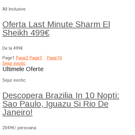
All Inclusive
Oferta Last Minute Sharm El
Sheikh 499€
De la 499€
Page
1
Page
2
Page
3
…
Page
10
Sejur exotic
Ultimele Oferte
Sejur exotic
Descopera Brazilia In 10 Nopti:
Sao Paulo, Iguazu Si Rio De
Janeiro!
2049€/ persoana