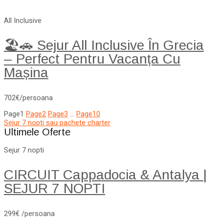
All Inclusive
🏖️🚗 Sejur All Inclusive În Grecia
– Perfect Pentru Vacanța Cu
Mașina
702€/persoana
Page
1
Page
2
Page
3
…
Page
10
Sejur 7 nopti sau pachete charter
Ultimele Oferte
Sejur 7 nopti
CIRCUIT Cappadocia & Antalya |
SEJUR 7 NOPTI
299€ /persoana