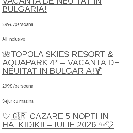
VACANTA DE NEUITAT IN
BULGARIA!
299€ /persoana
All Inclusive
🌺TOPOLA SKIES RESORT &
AQUAPARK 4* – VACANTA DE
NEUITAT IN BULGARIA!🍹
299€ /persoana
Sejur cu masina
🤍🇬🇷 CAZARE 5 NOPTI IN
HALKIDIKI! – IULIE 2026 ✨🩵