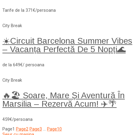
Tarife de la 371€/persoana
City Break
☀️Circuit Barcelona Summer Vibes
– Vacanța Perfectă De 5 Nopți🌊
de la 649€/ persoana
City Break
🔥🏖️ Soare, Mare Și Aventură În
Marsilia – Rezervă Acum! ✈️🌴
459€/persoana
Page
1
Page
2
Page
3
…
Page
10
Sejur cu masina