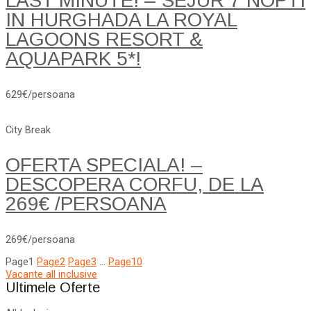
LAST MINUTE! – SEJUR 7 NOPTI
IN HURGHADA LA ROYAL
LAGOONS RESORT &
AQUAPARK 5*!
629€/persoana
City Break
OFERTA SPECIALA! –
DESCOPERA CORFU, DE LA
269€ /PERSOANA
269€/persoana
Page
1
Page
2
Page
3
…
Page
10
Vacante all inclusive
Ultimele Oferte