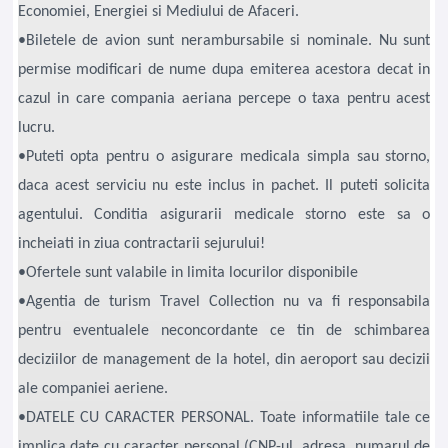
Economiei, Energiei si Mediului de Afaceri.
•Biletele de avion sunt nerambursabile si nominale. Nu sunt
permise modificari de nume dupa emiterea acestora decat in
cazul in care compania aeriana percepe o taxa pentru acest
lucru.
•Puteti opta pentru o asigurare medicala simpla sau storno,
daca acest serviciu nu este inclus in pachet. Il puteti solicita
agentului. Conditia asigurarii medicale storno este sa o
incheiati in ziua contractarii sejurului!
•Ofertele sunt valabile in limita locurilor disponibile
•Agentia de turism Travel Collection nu va fi responsabila
pentru eventualele neconcordante ce tin de schimbarea
deciziilor de management de la hotel, din aeroport sau decizii
ale companiei aeriene.
•DATELE CU CARACTER PERSONAL. Toate informatiile tale ce
implica date cu caracter personal (CNP-ul, adresa, numarul de