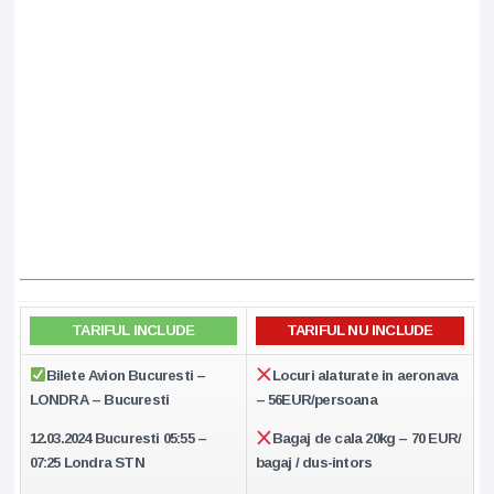
TARIFUL INCLUDE
TARIFUL NU INCLUDE
Bilete Avion Bucuresti –
Locuri alaturate in aeronava
LONDRA – Bucuresti
– 56EUR/persoana
12.03.2024 Bucuresti 05:55 –
Bagaj de cala 20kg – 70 EUR/
07:25 Londra STN
bagaj / dus-intors