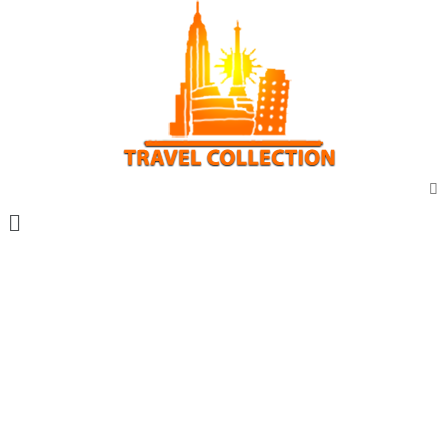
Vacanta marca travel collection
Vacante all inclusive
Sejur exotic
City break
Sejur cu masina