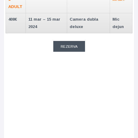
ADULT
408€
11 mar – 15 mar
Camera dubla
Mic
2024
deluxe
dejun
REZERVA