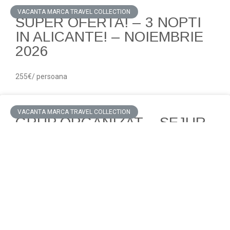
VACANTA MARCA TRAVEL COLLECTION
SUPER OFERTA! – 3 NOPTI
IN ALICANTE! – NOIEMBRIE
2026
255€/ persoana
VACANTA MARCA TRAVEL COLLECTION
GRUP ORGANIZAT – SEJUR
8 NOPTI IN BEIJING, CHINA –
MAI 2027
1390 €/ persoana/ 8 nopti
SEJUR 7 NOPTI
CIRCUIT Cappadocia &