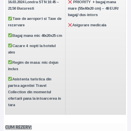
16.03.2024 Londra STN 16:45 –
PRIORITY + bagaj mana
21:50 Bucuresti
mare (55x40x20 cm) – 49 EUR/
bagaj/ dus-intors
Taxe de aeroport si Taxe de
rezervare
Asigurare medicala
Bagaj mana mic 40x20x25 cm
Cazare 4 nopti la hotelul
ales
Regim de masa: mic dejun
inclus
Asistenta turistica din
partea agentiei Travel
Collection din momentul
ofertarii pana la intoarcerea in
tara
CUM REZERV: