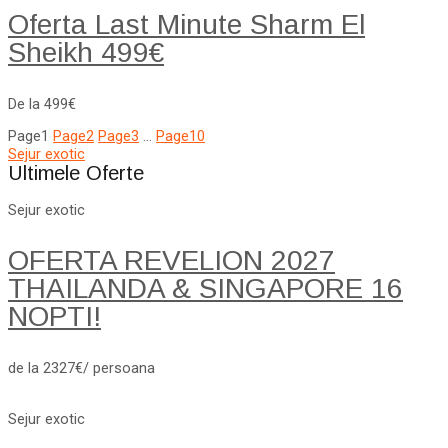
Oferta Last Minute Sharm El
Sheikh 499€
De la 499€
Page
1
Page
2
Page
3
…
Page
10
Sejur exotic
Ultimele Oferte
Sejur exotic
OFERTA REVELION 2027
THAILANDA & SINGAPORE 16
NOPTI!
de la 2327€/ persoana
Sejur exotic