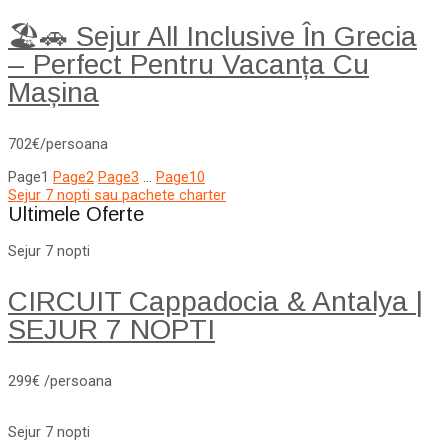
🏖️🚗 Sejur All Inclusive În Grecia
– Perfect Pentru Vacanța Cu
Mașina
702€/persoana
Page
1
Page
2
Page
3
…
Page
10
Sejur 7 nopti sau pachete charter
Ultimele Oferte
Sejur 7 nopti
CIRCUIT Cappadocia & Antalya |
SEJUR 7 NOPTI
299€ /persoana
Sejur 7 nopti