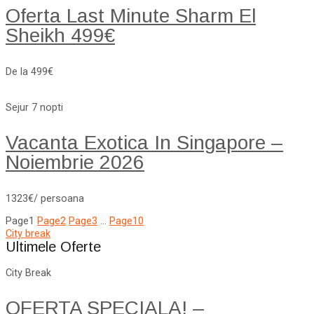
Oferta Last Minute Sharm El
Sheikh 499€
De la 499€
Sejur 7 nopti
Vacanta Exotica In Singapore –
Noiembrie 2026
1323€/ persoana
Page
1
Page
2
Page
3
…
Page
10
City break
Ultimele Oferte
City Break
OFERTA SPECIALA! –