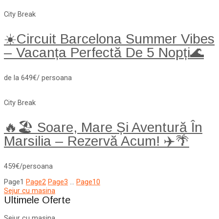
City Break
☀️Circuit Barcelona Summer Vibes
– Vacanța Perfectă De 5 Nopți🌊
de la 649€/ persoana
City Break
🔥🏖️ Soare, Mare Și Aventură În
Marsilia – Rezervă Acum! ✈️🌴
459€/persoana
Page
1
Page
2
Page
3
…
Page
10
Sejur cu masina
Ultimele Oferte
Sejur cu masina