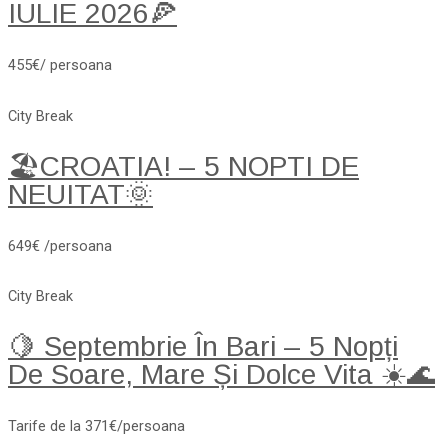
IULIE 2026🍕
455€/ persoana
City Break
🏖️CROATIA! – 5 NOPTI DE
NEUITAT🌞
649€ /persoana
City Break
🍋 Septembrie În Bari – 5 Nopți
De Soare, Mare Și Dolce Vita ☀️🌊
Tarife de la 371€/persoana