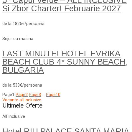
5* Capul Verde – ALL INCLUSIVE
Si Zbor Charter! Februarie 2027
de la 1825€/persoana
Sejur cu masina
LAST MINUTE! HOTEL EVRIKA
BEACH CLUB 4* SUNNY BEACH,
BULGARIA
de la 533€/persoana
Page
1
Page
2
Page
3
…
Page
10
Vacante all inclusive
Ultimele Oferte
All Inclusive
Hotel RIU PALACE SANTA MARIA