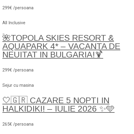
299€ /persoana
All Inclusive
🌺TOPOLA SKIES RESORT &
AQUAPARK 4* – VACANTA DE
NEUITAT IN BULGARIA!🍹
299€ /persoana
Sejur cu masina
🤍🇬🇷 CAZARE 5 NOPTI IN
HALKIDIKI! – IULIE 2026 ✨🩵
265€ /persoana