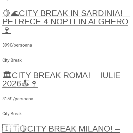
🍋🌊CITY BREAK IN SARDINIA! –
PETRECE 4 NOPTI IN ALGHERO
🍷
399€/persoana
City Break
🏛️CITY BREAK ROMA! – IULIE
2026🍝🍷
315€ /persoana
City Break
🇮🇹🍋CITY BREAK MILANO! –