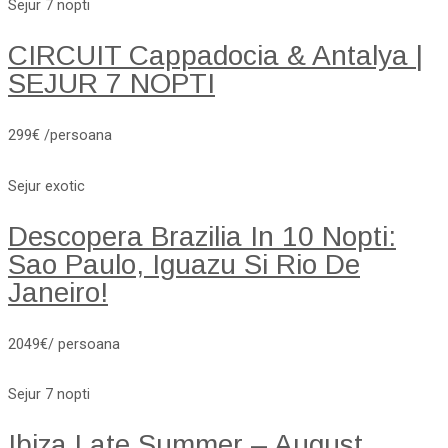
Sejur 7 nopti
CIRCUIT Cappadocia & Antalya |
SEJUR 7 NOPTI
299€ /persoana
Sejur exotic
Descopera Brazilia In 10 Nopti:
Sao Paulo, Iguazu Si Rio De
Janeiro!
2049€/ persoana
Sejur 7 nopti
Ibiza Late Summer – August