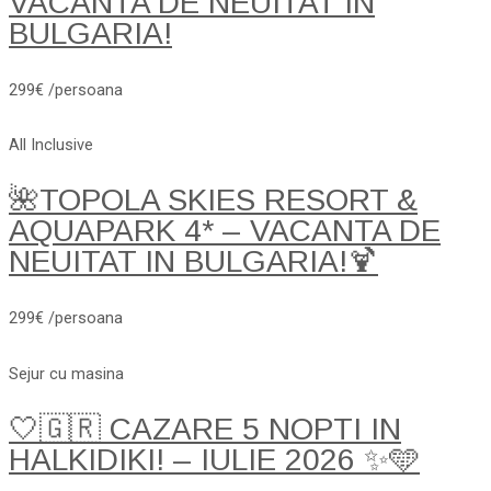
VACANTA DE NEUITAT IN
BULGARIA!
299€ /persoana
All Inclusive
🌺TOPOLA SKIES RESORT &
AQUAPARK 4* – VACANTA DE
NEUITAT IN BULGARIA!🍹
299€ /persoana
Sejur cu masina
🤍🇬🇷 CAZARE 5 NOPTI IN
HALKIDIKI! – IULIE 2026 ✨🩵