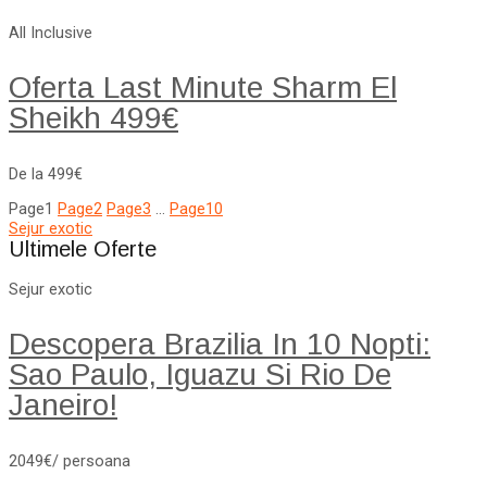
All Inclusive
Oferta Last Minute Sharm El
Sheikh 499€
De la 499€
Page
1
Page
2
Page
3
…
Page
10
Sejur exotic
Ultimele Oferte
Sejur exotic
Descopera Brazilia In 10 Nopti:
Sao Paulo, Iguazu Si Rio De
Janeiro!
2049€/ persoana