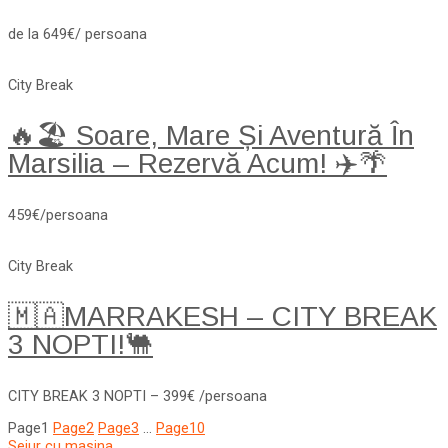
de la 649€/ persoana
City Break
🔥🏖️ Soare, Mare Și Aventură În
Marsilia – Rezervă Acum! ✈️🌴
459€/persoana
City Break
🇲🇦MARRAKESH – CITY BREAK
3 NOPTI!🐫
CITY BREAK 3 NOPTI – 399€ /persoana
Page
1
Page
2
Page
3
…
Page
10
Sejur cu masina