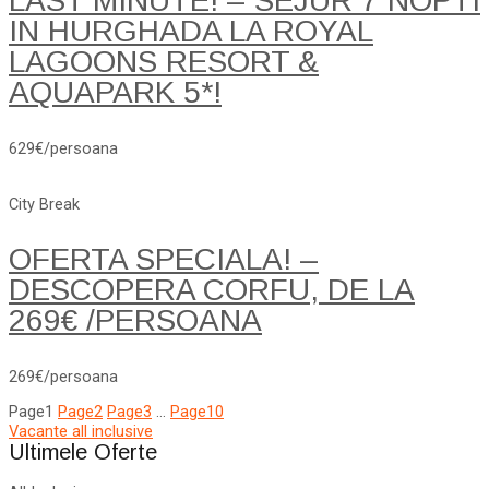
LAST MINUTE! – SEJUR 7 NOPTI
IN HURGHADA LA ROYAL
LAGOONS RESORT &
AQUAPARK 5*!
629€/persoana
City Break
OFERTA SPECIALA! –
DESCOPERA CORFU, DE LA
269€ /PERSOANA
269€/persoana
Page
1
Page
2
Page
3
…
Page
10
Vacante all inclusive
Ultimele Oferte