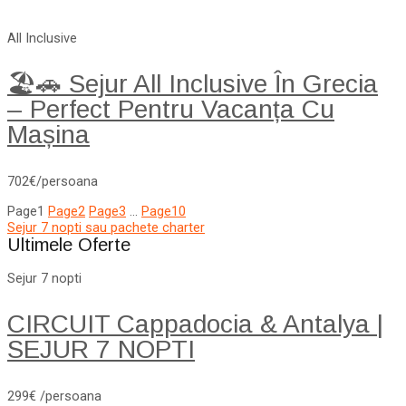
All Inclusive
🏖️🚗 Sejur All Inclusive În Grecia
– Perfect Pentru Vacanța Cu
Mașina
702€/persoana
Page
1
Page
2
Page
3
…
Page
10
Sejur 7 nopti sau pachete charter
Ultimele Oferte
Sejur 7 nopti
CIRCUIT Cappadocia & Antalya |
SEJUR 7 NOPTI
299€ /persoana