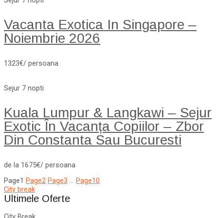
Sejur 7 nopti
Vacanta Exotica In Singapore –
Noiembrie 2026
1323€/ persoana
Sejur 7 nopti
Kuala Lumpur & Langkawi – Sejur
Exotic În Vacanța Copiilor – Zbor
Din Constanta Sau Bucuresti
de la 1675€/ persoana
Page
1
Page
2
Page
3
…
Page
10
City break
Ultimele Oferte
City Break