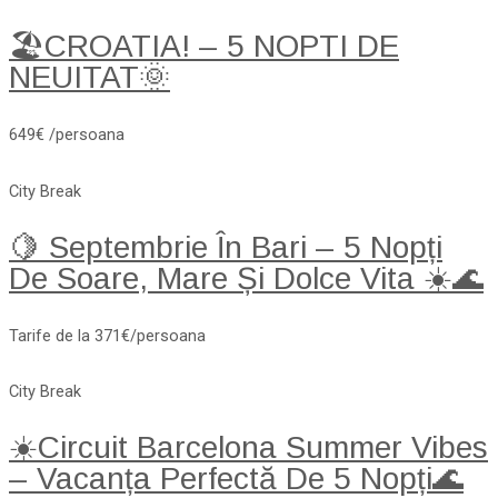
🏖️CROATIA! – 5 NOPTI DE
NEUITAT🌞
649€ /persoana
City Break
🍋 Septembrie În Bari – 5 Nopți
De Soare, Mare Și Dolce Vita ☀️🌊
Tarife de la 371€/persoana
City Break
☀️Circuit Barcelona Summer Vibes
– Vacanța Perfectă De 5 Nopți🌊