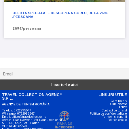
OFERTA SPECIALA! – DESCOPERA CORFU, DE LA 269€
/PERSOANA
269€/persoana
Noutati, anunturi si oferte
TRAVEL COLLECTION AGENCY
LINKURI UTILE
S.R.L.
Cum rezerv
Cum platesc
AGENȚIE DE TURISM ROMÂNIA
ANPC
Telefon: 0722995547
Contract cu turistul
Whatsapp: 0722995547
Politica de confidentialitate
Email: office@travelcollection.ro
Termeni si conditii
Adresa: Oras Navodari, Str Randunelelor Nr
Politica cookie
5, Bl R6, Ap 2, Lot3, Parter
CUI: RO42665573