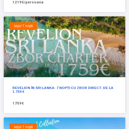
1219€/persoana
sejur 7 nopti
REVELION ÎN SRI LANKA: 7 NOPȚI CU ZBOR DIRECT, DE LA
1.759 €
1759€
sejur 7 nopti