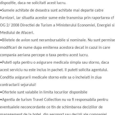
dispozitie, daca ne solicitati acest lucru.
•Sumele achitate de dvoastra sunt achitate mai departe catre
furnizori, iar situatia acestor sume este transmisa prin raportarea cf
OG 2/ 2008 Directiei de Turism a Ministerului Economiei, Energiei si
Mediului de Afaceri.
•Biletele de avion sunt nerambursabile si nominale. Nu sunt permise
modificari de nume dupa emiterea acestora decat in cazul in care
compania aeriana percepe o taxa pentru acest lucru.
•Puteti opta pentru o asigurare medicala simpla sau storno, daca
acest serviciu nu este inclus in pachet. Il puteti solicita agentului.
Conditia asigurarii medicale storno este sa o incheiati in ziua
contractarii sejurului!
•Ofertele sunt valabile in limita locurilor disponibile
•Agentia de turism Travel Collection nu va fi responsabila pentru
eventualele neconcordante ce tin de schimbarea deciziilor de
management de la hotel, din aeroport sau decizii ale companiei