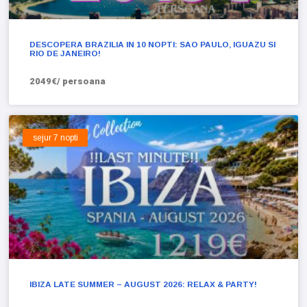
DESCOPERA BRAZILIA IN 10 NOPTI: SAO PAULO, IGUAZU SI
RIO DE JANEIRO!
2049€/ persoana
sejur 7 nopti
IBIZA LATE SUMMER – AUGUST 2026: RELAX & PARTY!