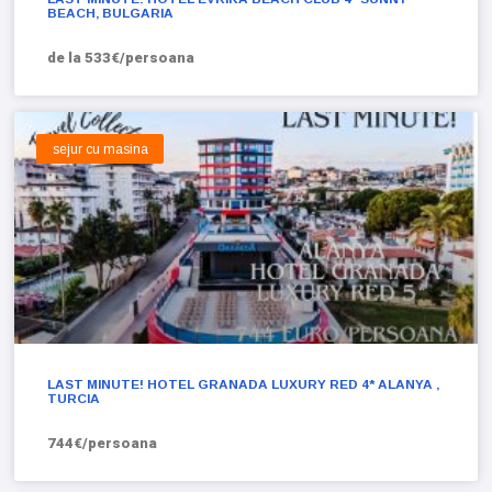
BEACH, BULGARIA
de la 533€/persoana
sejur cu masina
LAST MINUTE! HOTEL GRANADA LUXURY RED 4* ALANYA ,
TURCIA
744€/persoana