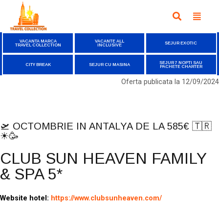
VACANTA MARCA
VACANTE ALL
SEJUR EXOTIC
TRAVEL COLLECTION
INCLUSIVE
SEJUR 7 NOPTI SAU
CITY BREAK
SEJUR CU MASINA
PACHETE CHARTER
Oferta publicata la
12/09/2024
🛫 OCTOMBRIE IN ANTALYA DE LA 585€ 🇹🇷
☀🥳
CLUB SUN HEAVEN FAMILY
& SPA 5*
Website hotel:
https://www.clubsunheaven.com/