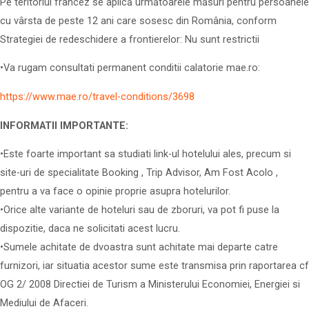
Pe teritoriul francez se aplică următoarele măsuri pentru persoanele
cu vârsta de peste 12 ani care sosesc din România, conform
Strategiei de redeschidere a frontierelor: Nu sunt restrictii
•Va rugam consultati permanent conditii calatorie mae.ro:
https://www.mae.ro/travel-conditions/3698
INFORMATII IMPORTANTE:
•Este foarte important sa studiati link-ul hotelului ales, precum si
site-uri de specialitate Booking , Trip Advisor, Am Fost Acolo ,
pentru a va face o opinie proprie asupra hotelurilor.
•Orice alte variante de hoteluri sau de zboruri, va pot fi puse la
dispozitie, daca ne solicitati acest lucru.
•Sumele achitate de dvoastra sunt achitate mai departe catre
furnizori, iar situatia acestor sume este transmisa prin raportarea cf
OG 2/ 2008 Directiei de Turism a Ministerului Economiei, Energiei si
Mediului de Afaceri.