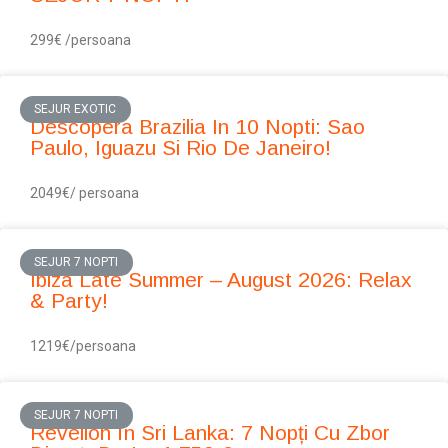
299€ /persoana
SEJUR EXOTIC
Descopera Brazilia In 10 Nopti: Sao
Paulo, Iguazu Si Rio De Janeiro!
2049€/ persoana
SEJUR 7 NOPTI
Ibiza Late Summer – August 2026: Relax
& Party!
1219€/persoana
SEJUR 7 NOPTI
Revelion În Sri Lanka: 7 Nopți Cu Zbor