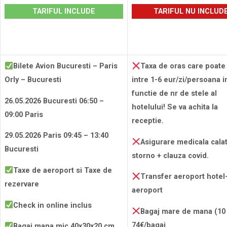
TARIFUL INCLUDE
TARIFUL NU INCLUD
Bilete Avion Bucuresti – Paris
Taxa de oras care poate 
Orly – Bucuresti
intre 1-6 eur/zi/persoana i
functie de nr de stele al
26.05.2026 Bucuresti 06:50 –
hotelului! Se va achita la
09:00 Paris
receptie.
29.05.2026 Paris 09:45 – 13:40
Asigurare medicala calat
Bucuresti
storno + clauza covid.
Taxe de aeroport si Taxe de
Transfer aeroport hotel
rezervare
aeroport
Check in online inclus
Bagaj mare de mana (10 
74
€/bagaj
Bagaj mana mic 40x30x20 cm