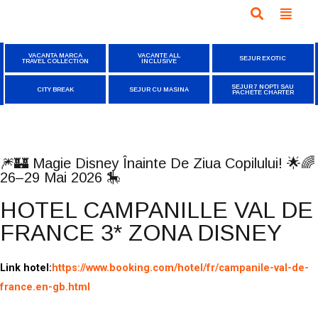
VACANTA MARCA
VACANTE ALL
SEJUR EXOTIC
TRAVEL COLLECTION
INCLUSIVE
SEJUR 7 NOPTI SAU
CITY BREAK
SEJUR CU MASINA
PACHETE CHARTER
Oferta publicata la
10/12/2025
🎆🏰 Magie Disney Înainte De Ziua Copilului! 🌟🌈
26–29 Mai 2026 🎠
HOTEL CAMPANILLE VAL DE
FRANCE 3* ZONA DISNEY
Link hotel:
https://www.booking.com/hotel/fr/campanile-val-de-
france.en-gb.html