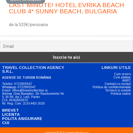
LAST MINUTE! HOTEL EVRIKA BEACH
CLUB 4* SUNNY BEACH, BULGARIA
de la 533€/persoana
Noutati, anunturi si oferte
TRAVEL COLLECTION AGENCY
LINKURI UTILE
S.R.L.
Cum rezerv
Cum platesc
AGENȚIE DE TURISM ROMÂNIA
ANPC
Telefon: 0722995547
Contract cu turistul
Whatsapp: 0722995547
Politica de confidentialitate
Email: office@travelcollection.ro
Termeni si conditii
Adresa: Oras Navodari, Str Randunelelor Nr
Politica cookie
5, Bl R6, Ap 2, Lot3, Parter
CUI: RO42665573
Nr. Reg. Com: J13/1442/ 2020
BREVET
LICENTA
POLITA ASIGURARE
CUI
copyright © 2026 travelcollection.ro