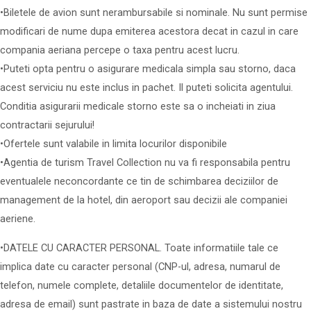
•Biletele de avion sunt nerambursabile si nominale. Nu sunt permise
modificari de nume dupa emiterea acestora decat in cazul in care
compania aeriana percepe o taxa pentru acest lucru.
•Puteti opta pentru o asigurare medicala simpla sau storno, daca
acest serviciu nu este inclus in pachet. Il puteti solicita agentului.
Conditia asigurarii medicale storno este sa o incheiati in ziua
contractarii sejurului!
•Ofertele sunt valabile in limita locurilor disponibile
•Agentia de turism Travel Collection nu va fi responsabila pentru
eventualele neconcordante ce tin de schimbarea deciziilor de
management de la hotel, din aeroport sau decizii ale companiei
aeriene.
•DATELE CU CARACTER PERSONAL. Toate informatiile tale ce
implica date cu caracter personal (CNP-ul, adresa, numarul de
telefon, numele complete, detaliile documentelor de identitate,
adresa de email) sunt pastrate in baza de date a sistemului nostru