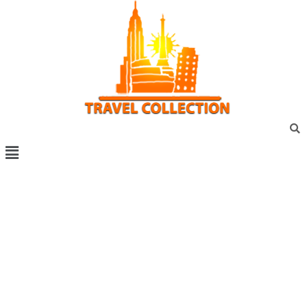
Vacanta marca travel collection
Vacante all inclusive
Sejur exotic
City break
Sejur cu masina