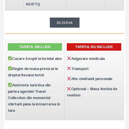
NOPTI)
REZERVA
TARIFUL INCLUDE
TARIFUL NU INCLUDE
Cazare 3 nopti la hotelul ales
Asigurare medicala
Regim de masa precizat in
Transport
dreptul fiecarui hotel
Alte cheltuieli personale
Asistenta turistica din
Optional – Masa festiva de
partea agentiei Travel
revelion
Collection din momentul
ofertarii pana la intoarcerea in
tara