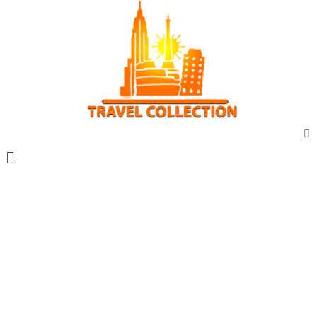
Vacanta marca travel collection
Vacante all inclusive
Sejur exotic
City break
Sejur cu masina