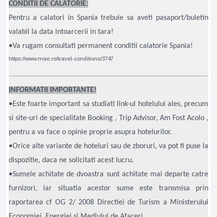
CONDITII DE CALATORIE:
Pentru a calatori in Spania trebuie sa aveti pasaport/buletin
valabil la data intoarcerii in tara!
•Va rugam consultati permanent conditii calatorie Spania!
https://www.mae.ro/travel-conditions/3747
INFORMATII IMPORTANTE!
•Este foarte important sa studiati link-ul hotelului ales, precum
si site-uri de specialitate Booking , Trip Advisor, Am Fost Acolo ,
pentru a va face o opinie proprie asupra hotelurilor.
•Orice alte variante de hoteluri sau de zboruri, va pot fi puse la
dispozitie, daca ne solicitati acest lucru.
•Sumele achitate de dvoastra sunt achitate mai departe catre
furnizori, iar situatia acestor sume este transmisa prin
raportarea cf OG 2/ 2008 Directiei de Turism a Ministerului
Economiei, Energiei si Mediului de Afaceri.