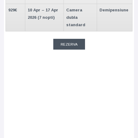
929€
10 Apr – 17 Apr
Camera
Demipensiune
2026 (7 nopti)
dubla
standard
REZERVA