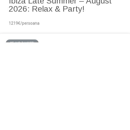
Ibiza Late Summer – August
2026: Relax & Party!
1219€/persoana
SEJUR 7 NOPTI
Revelion În Sri Lanka: 7 Nopți
Cu Zbor Direct, De La 1.759 €
1759€
SEJUR 7 NOPTI
OFERTA BENIDORM SPANIA
OCTOMBRIE 2026
607€/ persoana