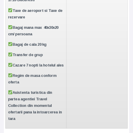
Taxe de aeroport si Taxe de
rezervare
Bagaj mana max 40x30x20
cm/ persoana
Bagaj de cala 20 kg
Transfer de grup
Cazare 7 nopti la hotelul ales
Regim de masa conform
oferta
Asistenta turistica din
partea agentiei Travel
Collection din momentul
ofertarii pana la intoarcerea in
tara