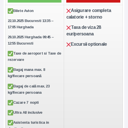
Asigurare completa
Bilete Avion
calatorie + storno
22.10.2025 Bucuresti 13:35 –
17:05 Hurghada
Taxa de viza 28
eur/persoana
29.10.2025 Hurghada 09:45 –
12:55 Bucuresti
Excursii optionale
Taxe de aeroport si Taxe de
rezervare
Bagaj mana max. 8
kg/fiecare persoană
Bagaj de cală max. 23
kg/fiecare persoana
Cazare 7 nopti
Ultra All inclusive
Asistenta turistica in