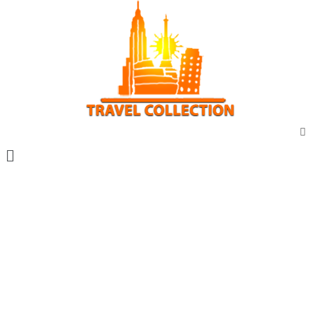
Vacanta marca travel collection
Vacante all inclusive
Sejur exotic
City break
Sejur cu masina