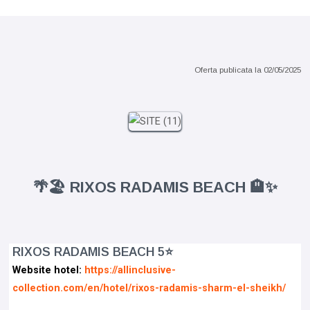
Sejur 7 nopti sau pachete charter
Oferta publicata la
02/05/2025
🌴🏖️ RIXOS RADAMIS BEACH 🏨✨
RIXOS RADAMIS BEACH 5⭐
Website hotel:
https://allinclusive-
collection.com/en/hotel/rixos-radamis-sharm-el-sheikh/