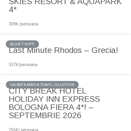
SKIES RESORT & AQUAPARK
4*
309€ /persoana
SEJUR 7 NOPTI
Last Minute Rhodos – Grecia!
537€/persoana
VACANTA MARCA TRAVEL COLLECTION
CITY BREAK HOTEL
HOLIDAY INN EXPRESS
BOLOGNA FIERA 4*! –
SEPTEMBRIE 2026
255€/ persoana