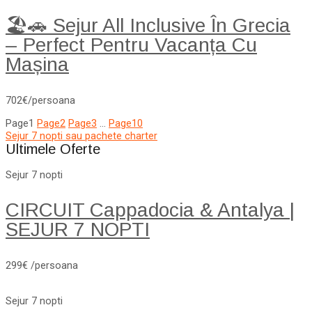
🏖️🚗 Sejur All Inclusive În Grecia
– Perfect Pentru Vacanța Cu
Mașina
702€/persoana
Page
1
Page
2
Page
3
…
Page
10
Sejur 7 nopti sau pachete charter
Ultimele Oferte
Sejur 7 nopti
CIRCUIT Cappadocia & Antalya |
SEJUR 7 NOPTI
299€ /persoana
Sejur 7 nopti