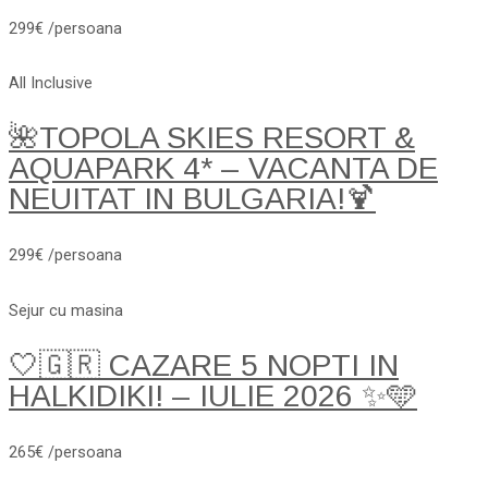
299€ /persoana
All Inclusive
🌺TOPOLA SKIES RESORT &
AQUAPARK 4* – VACANTA DE
NEUITAT IN BULGARIA!🍹
299€ /persoana
Sejur cu masina
🤍🇬🇷 CAZARE 5 NOPTI IN
HALKIDIKI! – IULIE 2026 ✨🩵
265€ /persoana