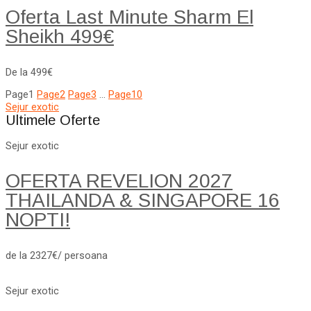
Oferta Last Minute Sharm El
Sheikh 499€
De la 499€
Page
1
Page
2
Page
3
…
Page
10
Sejur exotic
Ultimele Oferte
Sejur exotic
OFERTA REVELION 2027
THAILANDA & SINGAPORE 16
NOPTI!
de la 2327€/ persoana
Sejur exotic