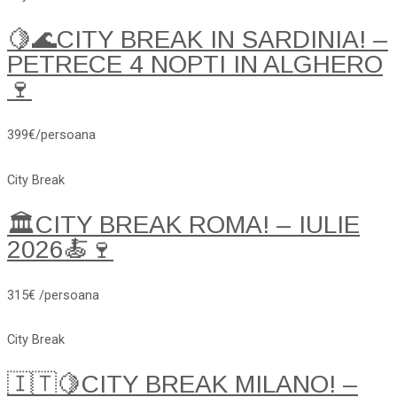
🍋🌊CITY BREAK IN SARDINIA! –
PETRECE 4 NOPTI IN ALGHERO
🍷
399€/persoana
City Break
🏛️CITY BREAK ROMA! – IULIE
2026🍝🍷
315€ /persoana
City Break
🇮🇹🍋CITY BREAK MILANO! –