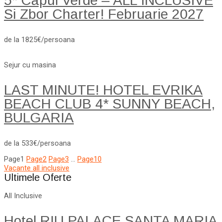
5* Capul Verde – ALL INCLUSIVE
Si Zbor Charter! Februarie 2027
de la 1825€/persoana
Sejur cu masina
LAST MINUTE! HOTEL EVRIKA
BEACH CLUB 4* SUNNY BEACH,
BULGARIA
de la 533€/persoana
Page
1
Page
2
Page
3
…
Page
10
Vacante all inclusive
Ultimele Oferte
All Inclusive
Hotel RIU PALACE SANTA MARIA