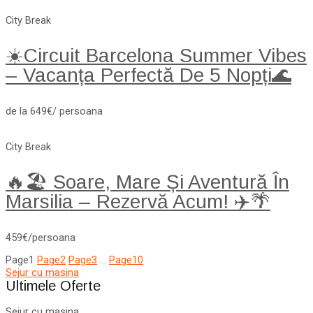
City Break
☀️Circuit Barcelona Summer Vibes
– Vacanța Perfectă De 5 Nopți🌊
de la 649€/ persoana
City Break
🔥🏖️ Soare, Mare Și Aventură În
Marsilia – Rezervă Acum! ✈️🌴
459€/persoana
Page
1
Page
2
Page
3
…
Page
10
Sejur cu masina
Ultimele Oferte
Sejur cu masina