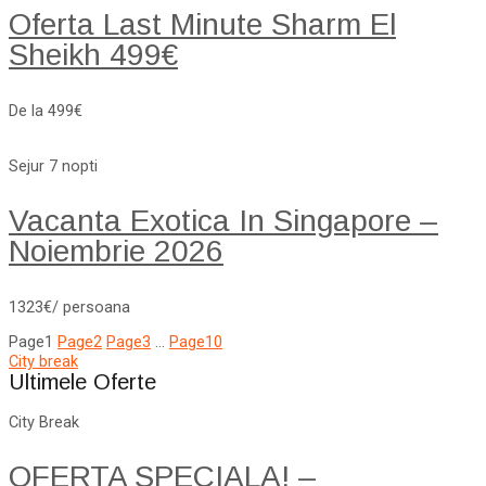
Oferta Last Minute Sharm El
Sheikh 499€
De la 499€
Sejur 7 nopti
Vacanta Exotica In Singapore –
Noiembrie 2026
1323€/ persoana
Page
1
Page
2
Page
3
…
Page
10
City break
Ultimele Oferte
City Break
OFERTA SPECIALA! –