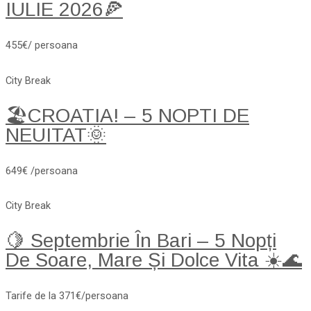
IULIE 2026🍕
455€/ persoana
City Break
🏖️CROATIA! – 5 NOPTI DE
NEUITAT🌞
649€ /persoana
City Break
🍋 Septembrie În Bari – 5 Nopți
De Soare, Mare Și Dolce Vita ☀️🌊
Tarife de la 371€/persoana