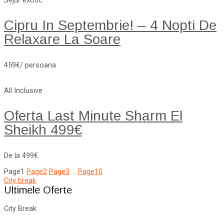
Sejur exotic
Cipru In Septembrie! – 4 Nopti De
Relaxare La Soare
459€/ persoana
All Inclusive
Oferta Last Minute Sharm El
Sheikh 499€
De la 499€
Page
1
Page
2
Page
3
…
Page
10
City break
Ultimele Oferte
City Break