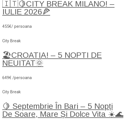
🇮🇹🍋CITY BREAK MILANO! –
IULIE 2026🍕
455€/ persoana
City Break
🏖️CROATIA! – 5 NOPTI DE
NEUITAT🌞
649€ /persoana
City Break
🍋 Septembrie În Bari – 5 Nopți
De Soare, Mare Și Dolce Vita ☀️🌊