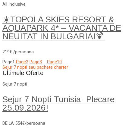
All Inclusive
☀️TOPOLA SKIES RESORT &
AQUAPARK 4* – VACANTA DE
NEUITAT IN BULGARIA!🍹
219€ /persoana
Page
1
Page
2
Page
3
…
Page
10
Sejur 7 nopti sau pachete charter
Ultimele Oferte
Sejur 7 nopti
Sejur 7 Nopti Tunisia- Plecare
25.09.2026!
DE LA 554€/persoana