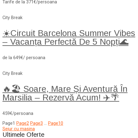
Tarife de la 371€/persoana
City Break
☀️Circuit Barcelona Summer Vibes
– Vacanța Perfectă De 5 Nopți🌊
de la 649€/ persoana
City Break
🔥🏖️ Soare, Mare Și Aventură În
Marsilia – Rezervă Acum! ✈️🌴
459€/persoana
Page
1
Page
2
Page
3
…
Page
10
Sejur cu masina
Ultimele Oferte