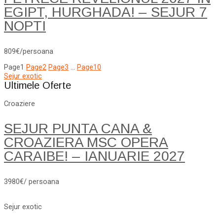
EGIPT, HURGHADA! – SEJUR 7
NOPTI
809€/persoana
Page
1
Page
2
Page
3
…
Page
10
Sejur exotic
Ultimele Oferte
Croaziere
SEJUR PUNTA CANA &
CROAZIERA MSC OPERA
CARAIBE! – IANUARIE 2027
3980€/ persoana
Sejur exotic