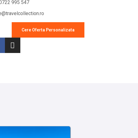
0722 995 547
ce@travelcollection.ro
Cere Oferta Personalizata
Sejur cu masina
Sejur 7 nopti sau pachete
charter