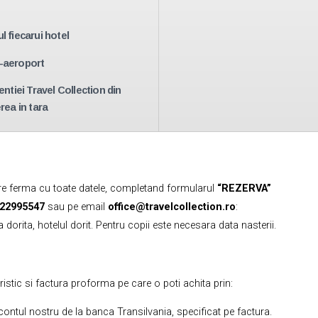
l fiecarui hotel
l-aeroport
entiei Travel Collection din
rea in tara
are ferma cu toate datele, completand formularul
“REZERVA”
22995547
sau pe email
office@travelcollection.ro
:
orita, hotelul dorit. Pentru copii este necesara data nasterii.
tul turistic si factura proforma pe care o poti achita prin:
, in contul nostru de la banca Transilvania, specificat pe factura.