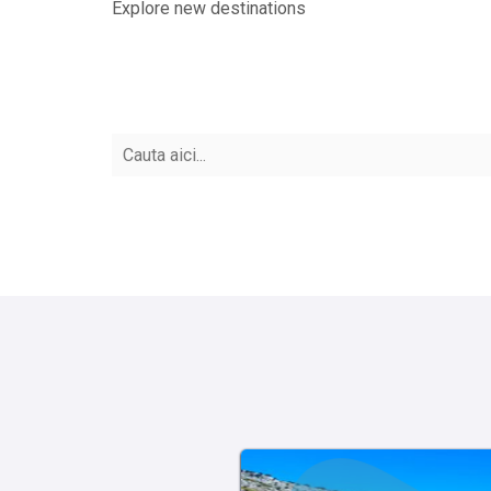
Explore new destinations
Vacanta marca travel
Vacante all inclusive
collection