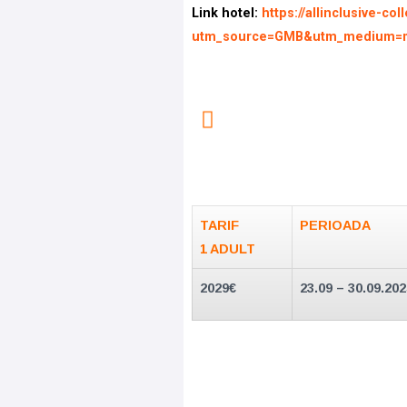
Link hotel:
https://allinclusive-c
utm_source=GMB&utm_medium=m
TARIF
PERIOADA
1 ADULT
2029€
23.09 – 30.09.20