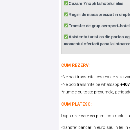
Cazare 7 nopti la hotelul ales
Regim de masa precizat in dreptu
Transfer de grup aeroport-hote
Asistenta turistica din partea ag
momentul ofertarii pana la intoarce
CUM REZERV:
•
Ne poti transmite cererea de rezerv
•
Ne poti transmite pe whatsapp
+407
*numele cu toate prenumele, perioada d
CUM PLATESC:
Dupa rezervare vei primi contrac
•transfer bancar in euro sau in lei