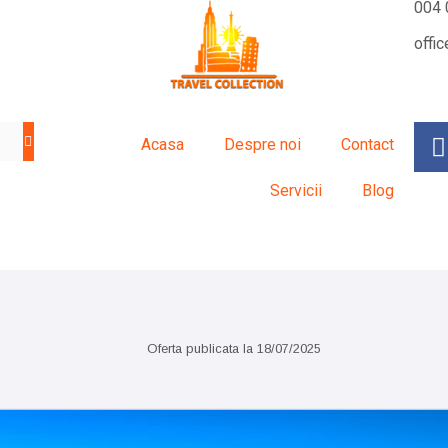
004 
offi
Acasa
Despre noi
Contact
Servicii
Blog
Sejur exotic
City break
Oferta publicata la
18/07/2025