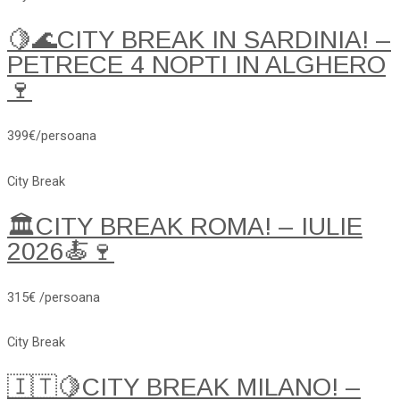
🍋🌊CITY BREAK IN SARDINIA! –
PETRECE 4 NOPTI IN ALGHERO
🍷
399€/persoana
City Break
🏛️CITY BREAK ROMA! – IULIE
2026🍝🍷
315€ /persoana
City Break
🇮🇹🍋CITY BREAK MILANO! –