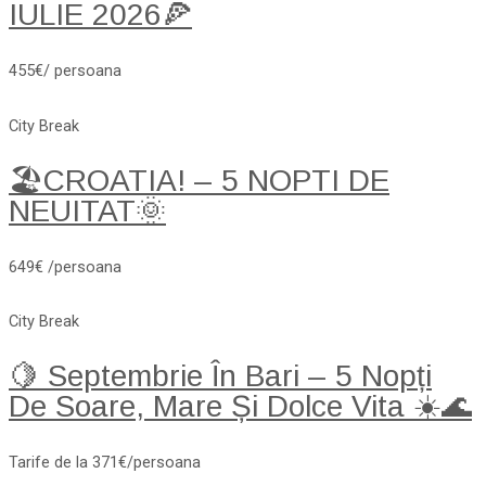
IULIE 2026🍕
455€/ persoana
City Break
🏖️CROATIA! – 5 NOPTI DE
NEUITAT🌞
649€ /persoana
City Break
🍋 Septembrie În Bari – 5 Nopți
De Soare, Mare Și Dolce Vita ☀️🌊
Tarife de la 371€/persoana