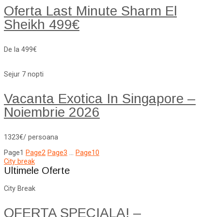
Oferta Last Minute Sharm El
Sheikh 499€
De la 499€
Sejur 7 nopti
Vacanta Exotica In Singapore –
Noiembrie 2026
1323€/ persoana
Page
1
Page
2
Page
3
…
Page
10
City break
Ultimele Oferte
City Break
OFERTA SPECIALA! –