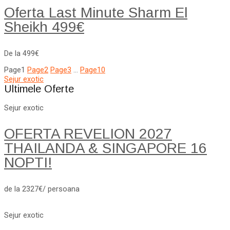
Oferta Last Minute Sharm El
Sheikh 499€
De la 499€
Page
1
Page
2
Page
3
…
Page
10
Sejur exotic
Ultimele Oferte
Sejur exotic
OFERTA REVELION 2027
THAILANDA & SINGAPORE 16
NOPTI!
de la 2327€/ persoana
Sejur exotic