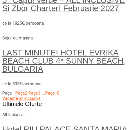
5* Capul Verde – ALL INCLUSIVE
Si Zbor Charter! Februarie 2027
de la 1825€/persoana
Sejur cu masina
LAST MINUTE! HOTEL EVRIKA
BEACH CLUB 4* SUNNY BEACH,
BULGARIA
de la 533€/persoana
Page
1
Page
2
Page
3
…
Page
10
Vacante all inclusive
Ultimele Oferte
All Inclusive
Hotel RIU PALACE SANTA MARIA