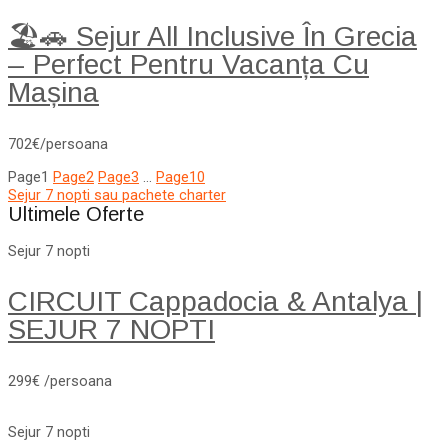
🏖️🚗 Sejur All Inclusive În Grecia
– Perfect Pentru Vacanța Cu
Mașina
702€/persoana
Page
1
Page
2
Page
3
…
Page
10
Sejur 7 nopti sau pachete charter
Ultimele Oferte
Sejur 7 nopti
CIRCUIT Cappadocia & Antalya |
SEJUR 7 NOPTI
299€ /persoana
Sejur 7 nopti