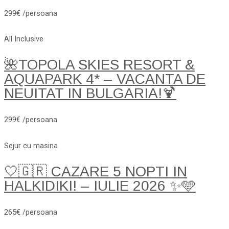
299€ /persoana
All Inclusive
🌺TOPOLA SKIES RESORT &
AQUAPARK 4* – VACANTA DE
NEUITAT IN BULGARIA!🍹
299€ /persoana
Sejur cu masina
🤍🇬🇷 CAZARE 5 NOPTI IN
HALKIDIKI! – IULIE 2026 ✨🩵
265€ /persoana