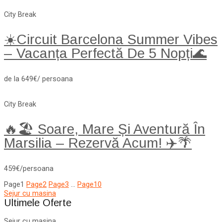
City Break
☀️Circuit Barcelona Summer Vibes
– Vacanța Perfectă De 5 Nopți🌊
de la 649€/ persoana
City Break
🔥🏖️ Soare, Mare Și Aventură În
Marsilia – Rezervă Acum! ✈️🌴
459€/persoana
Page
1
Page
2
Page
3
…
Page
10
Sejur cu masina
Ultimele Oferte
Sejur cu masina