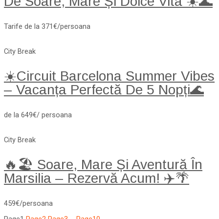
De Soare, Mare Și Dolce Vita ☀️🌊
Tarife de la 371€/persoana
City Break
☀️Circuit Barcelona Summer Vibes
– Vacanța Perfectă De 5 Nopți🌊
de la 649€/ persoana
City Break
🔥🏖️ Soare, Mare Și Aventură În
Marsilia – Rezervă Acum! ✈️🌴
459€/persoana