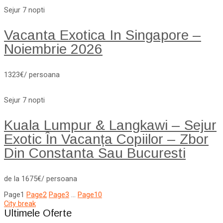
Sejur 7 nopti
Vacanta Exotica In Singapore –
Noiembrie 2026
1323€/ persoana
Sejur 7 nopti
Kuala Lumpur & Langkawi – Sejur
Exotic În Vacanța Copiilor – Zbor
Din Constanta Sau Bucuresti
de la 1675€/ persoana
Page
1
Page
2
Page
3
…
Page
10
City break
Ultimele Oferte