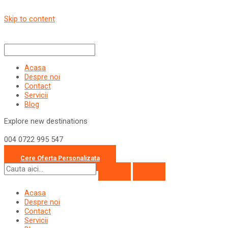
Skip to content
Acasa
Despre noi
Contact
Servicii
Blog
Explore new destinations
004 0722 995 547
office@travelcollection.ro
Cere Oferta Personalizata
Acasa
Despre noi
Contact
Servicii