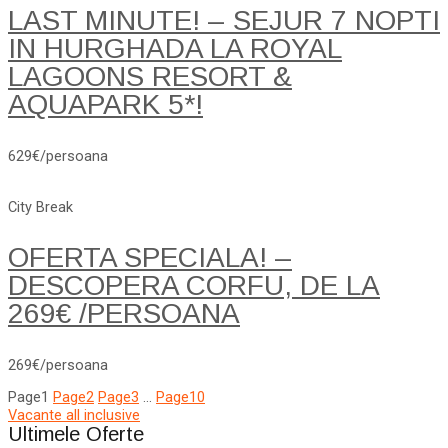
LAST MINUTE! – SEJUR 7 NOPTI
IN HURGHADA LA ROYAL
LAGOONS RESORT &
AQUAPARK 5*!
629€/persoana
City Break
OFERTA SPECIALA! –
DESCOPERA CORFU, DE LA
269€ /PERSOANA
269€/persoana
Page
1
Page
2
Page
3
…
Page
10
Vacante all inclusive
Ultimele Oferte