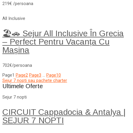
219€ /persoana
All Inclusive
🏖️🚗 Sejur All Inclusive În Grecia
– Perfect Pentru Vacanța Cu
Mașina
702€/persoana
Page
1
Page
2
Page
3
…
Page
10
Sejur 7 nopti sau pachete charter
Ultimele Oferte
Sejur 7 nopti
CIRCUIT Cappadocia & Antalya |
SEJUR 7 NOPTI