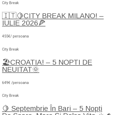
City Break
🇮🇹🍋CITY BREAK MILANO! –
IULIE 2026🍕
455€/ persoana
City Break
🏖️CROATIA! – 5 NOPTI DE
NEUITAT🌞
649€ /persoana
City Break
🍋 Septembrie În Bari – 5 Nopți