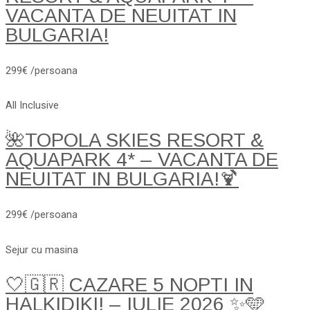
VACANTA DE NEUITAT IN
BULGARIA!
299€ /persoana
All Inclusive
🌺TOPOLA SKIES RESORT &
AQUAPARK 4* – VACANTA DE
NEUITAT IN BULGARIA!🍹
299€ /persoana
Sejur cu masina
🤍🇬🇷 CAZARE 5 NOPTI IN
HALKIDIKI! – IULIE 2026 ✨🩵