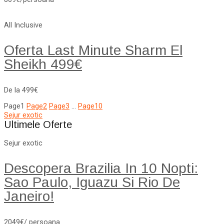
All Inclusive
Oferta Last Minute Sharm El
Sheikh 499€
De la 499€
Page
1
Page
2
Page
3
…
Page
10
Sejur exotic
Ultimele Oferte
Sejur exotic
Descopera Brazilia In 10 Nopti:
Sao Paulo, Iguazu Si Rio De
Janeiro!
2049€/ persoana