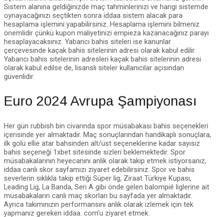
Sistem alanına geldiğinizde maç tahminlerinizi ve hangi sistemde
oynayacağınızı seçtikten sonra iddaa sistem alacak para
hesaplama işlemini yapabilirsiniz. Hesaplama işlemini bilmeniz
önemlidir çünkü kupon maliyetinizi empieza kazanacağınız parayı
hesaplayacaksınız. Yabancı bahis siteleri ise kanunlar
çerçevesinde kaçak bahis sitelerinin adresi olarak kabul edilir.
Yabancı bahis sitelerinin adresleri kaçak bahis sitelerinin adresi
olarak kabul edilse de, lisanslı siteler kullanıcılar açısından
güvenlidir.
Euro 2024 Avrupa Şampiyonası
Her gün rubbish bin civarında spor müsabakası bahis seçenekleri
içerisinde yer almaktadır. Maç sonuçlarından handikaplı sonuçlara,
ilk golü ellie atar bahsinden alt/üst seçeneklerine kadar sayısız
bahis seçeneği 1xbet sitesinde sizleri beklemektedir. Spor
müsabakalarının heyecanını anlık olarak takip etmek istiyorsanız,
iddaa canlı skor sayfamızı ziyaret edebilirsiniz. Spor ve bahis
severlerin sıklıkla takip ettiği Süper lig, Ziraat Türkiye Kupası,
Leading Lig, La Banda, Seri A gibi önde gelen balompié liglerine ait
müsabakaların canlı maç skorları bu sayfada yer almaktadır.
Ayrıca takımınızın performansını anlık olarak izlemek için tek
yapmanız gereken iddaa. com’u ziyaret etmek.