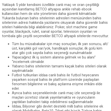
Yaklaşık 5 yıldır kendisini özellikle canlı maç ve oran çeşitliliği
açısından kanıtlamış BETCO altyapısı ankle rehab ebook
kullanıcıları hem de site yönetimini daha güvenli kılmaktadır.
Yukarda bulunan bahis sitelerinin adresleri menüsünden bahis
sitelerinin adresi hakkında yazılarımı okuyarak daha güvenilir bahis
siteleri hakkında bilgi alabilirsiniz. Poker, slot machine game
oyunlar, blackjack, rulet, sanal sporlar, television oyunları ve
tombala gibi çeşitli seçenekler BETCO altyapılı sitelerde mevcuttur.
Tüm bu müsabakalar için maç sonuçları, ilk yarı sonucu, alt/
üst, karşılıklı gol var/yok, handikaplı sonuçlar, ilk golü kim
atar gibi çok sayıda bahis seçeneği sunulmaktadır.
Yapacağınız ilk iş sistem alanına gelmek ve bu alanı”
“incelemek olmalıdır.
Yabancı bahis sitelerinin tamamı kaçak bahis siteleri olarak
sayılmaktadır.
Futbol tutkunları iddaa canlı bahis ile futbol heyecanını
yaşarken sosyal bahis ile platform üzerinde paylaşılan
fenomen bilgilerine ve bakış açılarına erişme imkânı elde
eder.
Ayrıca bahis seçeneklerinde canlı maç izle seçeneği ile
maçları ücretsiz olarak yayınlamakta ve oyuncuların
yaptıkları bahisleri takip edebilmesi sağlanmaktadır.
İddaa, Bilyoner gibi devlet destekli milli bahis sitelerine ek
olarak Mobilbahis, Bets10, Trbet gibi büyük Türkçe bahis