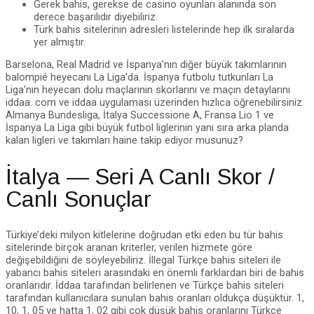
Gerek bahis, gerekse de casino oyunları alanında son
derece başarılıdır diyebiliriz.
Türk bahis sitelerinin adresleri listelerinde hep ilk sıralarda
yer almıştır.
Barselona, Real Madrid ve İspanya’nın diğer büyük takımlarının
balompié heyecanı La Liga’da. İspanya futbolu tutkunları La
Liga’nın heyecan dolu maçlarının skorlarını ve maçın detaylarını
iddaa. com ve iddaa uygulaması üzerinden hızlıca öğrenebilirsiniz.
Almanya Bundesliga, İtalya Successione A, Fransa Lio 1 ve
İspanya La Liga gibi büyük futbol liglerinin yanı sıra arka planda
kalan ligleri ve takımları haine takip ediyor musunuz?
İtalya — Seri A Canlı Skor /
Canlı Sonuçlar
Türkiye’deki milyon kitlelerine doğrudan etki eden bu tür bahis
sitelerinde birçok aranan kriterler, verilen hizmete göre
değişebildiğini de söyleyebiliriz. İllegal Türkçe bahis siteleri ile
yabancı bahis siteleri arasındaki en önemli farklardan biri de bahis
oranlarıdır. İddaa tarafından belirlenen ve Türkçe bahis siteleri
tarafından kullanıcılara sunulan bahis oranları oldukça düşüktür. 1,
10, 1, 05 ve hatta 1, 02 gibi çok düşük bahis oranlarını Türkçe