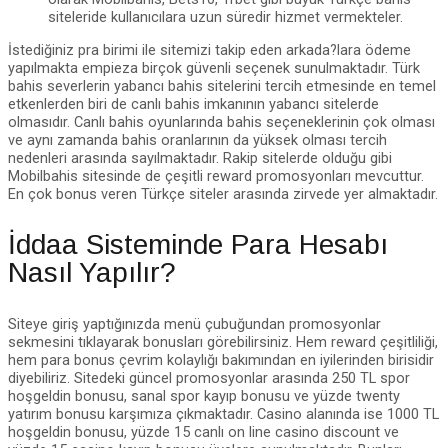
siteleride kullanıcılara uzun süredir hizmet vermekteler.
İstediğiniz pra birimi ile sitemizi takip eden arkada?lara ödeme
yapılmakta empieza birçok güvenli seçenek sunulmaktadır. Türk
bahis severlerin yabancı bahis sitelerini tercih etmesinde en temel
etkenlerden biri de canlı bahis imkanının yabancı sitelerde
olmasıdır. Canlı bahis oyunlarında bahis seçeneklerinin çok olması
ve aynı zamanda bahis oranlarının da yüksek olması tercih
nedenleri arasında sayılmaktadır. Rakip sitelerde olduğu gibi
Mobilbahis sitesinde de çeşitli reward promosyonları mevcuttur.
En çok bonus veren Türkçe siteler arasında zirvede yer almaktadır.
İddaa Sisteminde Para Hesabı
Nasıl Yapılır?
Siteye giriş yaptığınızda menü çubuğundan promosyonlar
sekmesini tıklayarak bonusları görebilirsiniz. Hem reward çeşitliliği,
hem para bonus çevrim kolaylığı bakımından en iyilerinden birisidir
diyebiliriz. Sitedeki güncel promosyonlar arasında 250 TL spor
hoşgeldin bonusu, sanal spor kayıp bonusu ve yüzde twenty
yatırım bonusu karşımıza çıkmaktadır. Casino alanında ise 1000 TL
hoşgeldin bonusu, yüzde 15 canlı on line casino discount ve