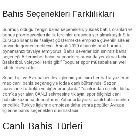
Bahis Seçenekleri Farklılıkları
Sunmuş olduğu zengin bahis seçenekleri, yüksek bahis oranları ve
bonus promosyonları ile ilk tercihler arasında yer almaktaydı. Site
Curacao lisansı ile faaliyet göstermekte empieza güvenilir siteler
arasında gösterilmekteydi. Ancak 2020 itibarı ile artık burada
oynamanızı tavsiye etmiyoruz. Bahis severler için sınırsız bahis
seçeneği Artemisbet bahis seçenekleri arasında yer almaktadır.
Basketbol, voleybol, tenis gibi” “popüler spor müsabakaları weil
sitede mevcuttur.
Süper Ligi ve Avrupa’nın dev liglerinin yanı sıra her hafta yüzlerce
maç canlı bahis seçeneğiyle iddaa canlı bülteninde. Sezon
süresince futbolda ve diğer branşlarda” “canlı iddaa sizinle. Iddaa.
com’da yer alan CANLI sekmesine tıklayın, spor bilginizi canlı
bahisle kazanca dönüştürün. Yabancı kaynaklı canlı bahis siteleri
öncelikle Türkiye liglerine empieza daha sonra popüler Avrupa
liglerine bahis seçenekleri sunmaktadır.
Canlı Bahis Türleri