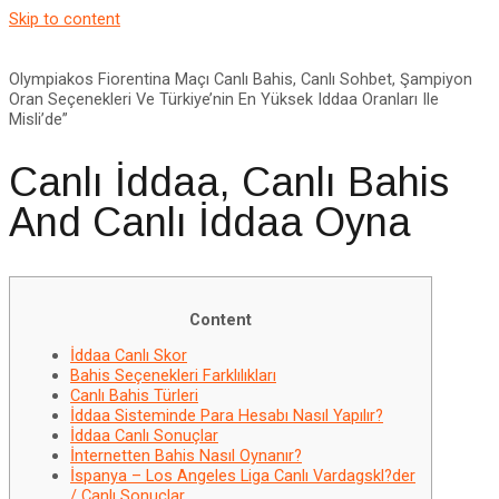
Skip to content
Olympiakos Fiorentina Maçı Canlı Bahis, Canlı Sohbet, Şampiyon
Oran Seçenekleri Ve Türkiye’nin En Yüksek Iddaa Oranları Ile
Misli’de”
Canlı İddaa, Canlı Bahis
And Canlı İddaa Oyna
Content
İddaa Canlı Skor
Bahis Seçenekleri Farklılıkları
Canlı Bahis Türleri
İddaa Sisteminde Para Hesabı Nasıl Yapılır?
İddaa Canlı Sonuçlar
İnternetten Bahis Nasıl Oynanır?
İspanya – Los Angeles Liga Canlı Vardagskl?der
/ Canlı Sonuçlar