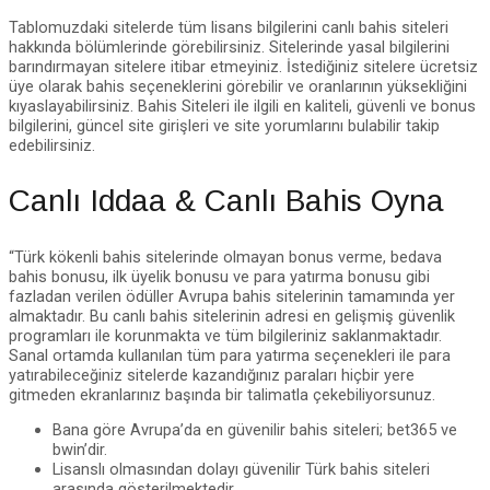
Tablomuzdaki sitelerde tüm lisans bilgilerini canlı bahis siteleri
hakkında bölümlerinde görebilirsiniz. Sitelerinde yasal bilgilerini
barındırmayan sitelere itibar etmeyiniz. İstediğiniz sitelere ücretsiz
üye olarak bahis seçeneklerini görebilir ve oranlarının yüksekliğini
kıyaslayabilirsiniz. Bahis Siteleri ile ilgili en kaliteli, güvenli ve bonus
bilgilerini, güncel site girişleri ve site yorumlarını bulabilir takip
edebilirsiniz.
Canlı Iddaa & Canlı Bahis Oyna
“Türk kökenli bahis sitelerinde olmayan bonus verme, bedava
bahis bonusu, ilk üyelik bonusu ve para yatırma bonusu gibi
fazladan verilen ödüller Avrupa bahis sitelerinin tamamında yer
almaktadır. Bu canlı bahis sitelerinin adresi en gelişmiş güvenlik
programları ile korunmakta ve tüm bilgileriniz saklanmaktadır.
Sanal ortamda kullanılan tüm para yatırma seçenekleri ile para
yatırabileceğiniz sitelerde kazandığınız paraları hiçbir yere
gitmeden ekranlarınız başında bir talimatla çekebiliyorsunuz.
Bana göre Avrupa’da en güvenilir bahis siteleri; bet365 ve
bwin’dir.
Lisanslı olmasından dolayı güvenilir Türk bahis siteleri
arasında gösterilmektedir.